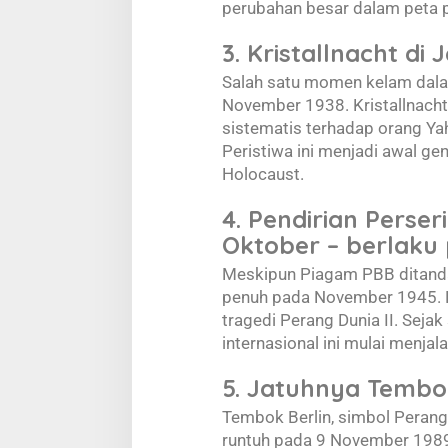
perubahan besar dalam peta po
3. Kristallnacht d
Salah satu momen kelam dalam
November 1938. Kristallnach
sistematis terhadap orang Yah
Peristiwa ini menjadi awal g
Holocaust.
4. Pendirian Perse
Oktober – berlaku
Meskipun Piagam PBB ditandat
penuh pada November 1945. P
tragedi Perang Dunia II. Seja
internasional ini mulai menja
5. Jatuhnya Tembok
Tembok Berlin, simbol Perang
runtuh pada 9 November 198