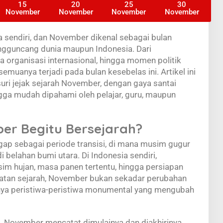
15
20
25
30
November
November
November
November
a sendiri, dan November dikenal sebagai bulan
ngguncang dunia maupun Indonesia. Dari
a organisasi internasional, hingga momen politik
emuanya terjadi pada bulan kesebelas ini. Artikel ini
i jejak sejarah November, dengan gaya santai
ngga mudah dipahami oleh pelajar, guru, maupun
r Begitu Bersejarah?
ap sebagai periode transisi, di mana musim gugur
 belahan bumi utara. Di Indonesia sendiri,
m hujan, masa panen tertentu, hingga persiapan
tatan sejarah, November bukan sekadar perubahan
rnya peristiwa-peristiwa monumental yang mengubah
ia, November mencatat dimulainya dan diakhirinya