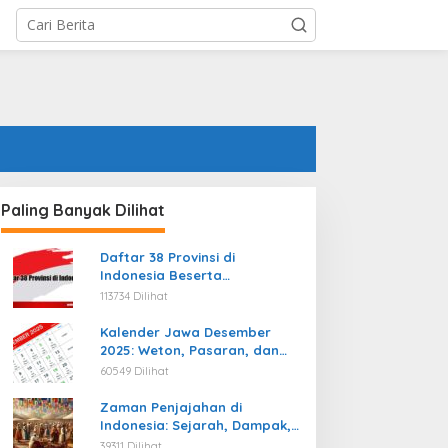
Paling Banyak Dilihat
Daftar 38 Provinsi di
Indonesia Beserta
Ibukotanya Terbaru
113734 Dilihat
Kalender Jawa Desember
2025: Weton, Pasaran, dan
Hari Baik
60549 Dilihat
Zaman Penjajahan di
Indonesia: Sejarah, Dampak,
dan Perjuangan Menuju
39311 Dilihat