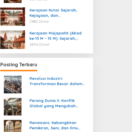
Kemerdekaan
Kerajaan Kutai: Sejarah,
Kejayaan, dan
Peninggalannya (Abad ke-4
29882 Dilihat
M)
Kerajaan Majapahit (Abad
ke-13 M – 15 M): Sejarah,
Kejayaan, dan
28056 Dilihat
Peninggalannya
Posting Terbaru
Revolusi Industri:
Transformasi Besar dalam
Sejarah Peradaban Manusia
Perang Dunia II: Konflik
Global yang Mengubah
Tatanan Politik, Sosial, dan
Peradaban Dunia
Renaisans: Kebangkitan
Pemikiran, Seni, dan Ilmu