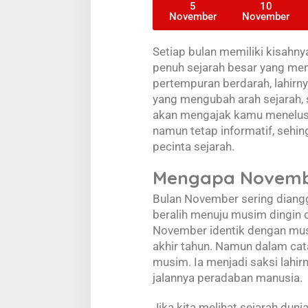
5
10
November
November
Setiap bulan memiliki kisahny
penuh sejarah besar yang me
pertempuran berdarah, lahirny
yang mengubah arah sejarah, s
akan mengajak kamu menelusur
namun tetap informatif, sehi
pecinta sejarah.
Mengapa Novembe
Bulan November sering diangg
beralih menuju musim dingin di
November identik dengan musi
akhir tahun. Namun dalam ca
musim. Ia menjadi saksi lahi
jalannya peradaban manusia.
Jika kita melihat sejarah dun