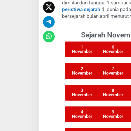
dimulai dari tanggal 1 sampai t
peristiwa sejarah
di dunia pada
bersejarah bulan april menurut 
Sejarah Novemb
1
6
November
November
2
7
November
November
3
8
November
November
4
9
November
November