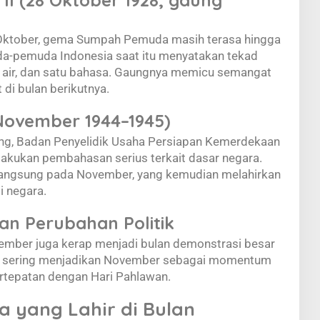
II (28 Oktober 1928, gaung
Oktober, gema Sumpah Pemuda masih terasa hingga
a-pemuda Indonesia saat itu menyatakan tekad
h air, dan satu bahasa. Gaungnya memicu semangat
di bulan berikutnya.
November 1944–1945)
g, Badan Penyelidik Usaha Persiapan Kemerdekaan
akukan pembahasan serius terkait dasar negara.
langsung pada November, yang kemudian melahirkan
i negara.
dan Perubahan Politik
ember juga kerap menjadi bulan demonstrasi besar
wa sering menjadikan November sebagai momentum
ertepatan dengan Hari Pahlawan.
a yang Lahir di Bulan