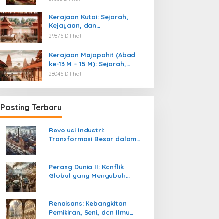
Kemerdekaan
Kerajaan Kutai: Sejarah,
Kejayaan, dan
Peninggalannya (Abad ke-4
29876 Dilihat
M)
Kerajaan Majapahit (Abad
ke-13 M – 15 M): Sejarah,
Kejayaan, dan
28046 Dilihat
Peninggalannya
Posting Terbaru
Revolusi Industri:
Transformasi Besar dalam
Sejarah Peradaban Manusia
Perang Dunia II: Konflik
Global yang Mengubah
Tatanan Politik, Sosial, dan
Peradaban Dunia
Renaisans: Kebangkitan
Pemikiran, Seni, dan Ilmu