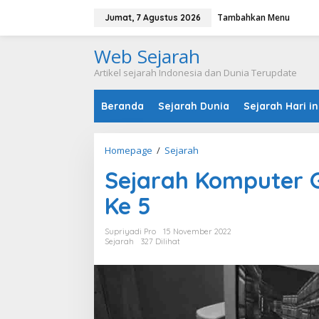
L
Tambahkan Menu
e
Jumat, 7 Agustus 2026
w
a
Web Sejarah
t
i
Artikel sejarah Indonesia dan Dunia Terupdate
k
e
Beranda
Sejarah Dunia
Sejarah Hari in
k
o
n
t
Homepage
/
Sejarah
S
e
e
n
Sejarah Komputer 
j
a
Ke 5
r
a
h
Supriyadi Pro
15 November 2022
K
Sejarah
327 Dilihat
o
m
p
u
t
e