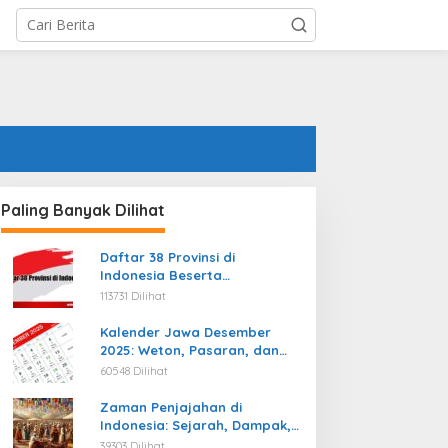
Paling Banyak Dilihat
Daftar 38 Provinsi di
Indonesia Beserta
Ibukotanya Terbaru
113731 Dilihat
Kalender Jawa Desember
2025: Weton, Pasaran, dan
Hari Baik
60548 Dilihat
Zaman Penjajahan di
Indonesia: Sejarah, Dampak,
dan Perjuangan Menuju
39303 Dilihat