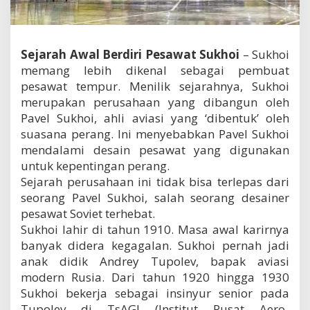
r
u
s
a
Sejarah Awal Berdiri Pesawat Sukhoi
– Sukhoi
h
memang lebih dikenal sebagai pembuat
a
a
pesawat tempur. Menilik sejarahnya, Sukhoi
n
merupakan perusahaan yang dibangun oleh
P
Pavel Sukhoi, ahli aviasi yang ‘dibentuk’ oleh
e
suasana perang. Ini menyebabkan Pavel Sukhoi
s
a
mendalami desain pesawat yang digunakan
w
untuk kepentingan perang.
a
Sejarah perusahaan ini tidak bisa terlepas dari
t
S
seorang Pavel Sukhoi, salah seorang desainer
u
pesawat Soviet terhebat.
k
Sukhoi lahir di tahun 1910. Masa awal karirnya
h
banyak didera kegagalan. Sukhoi pernah jadi
o
i
anak didik Andrey Tupolev, bapak aviasi
modern Rusia. Dari tahun 1920 hingga 1930
Sukhoi bekerja sebagai insinyur senior pada
Tupolev di TsAGI (Institut Pusat Aero-