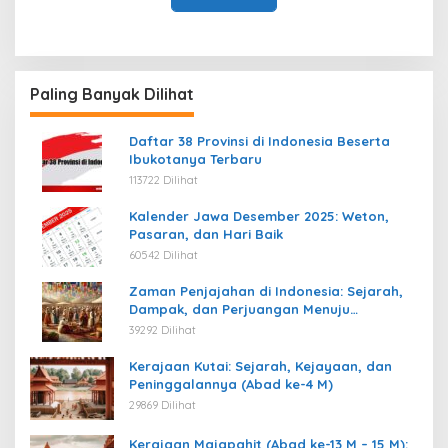
Paling Banyak Dilihat
Daftar 38 Provinsi di Indonesia Beserta
Ibukotanya Terbaru
113722 Dilihat
Kalender Jawa Desember 2025: Weton,
Pasaran, dan Hari Baik
60542 Dilihat
Zaman Penjajahan di Indonesia: Sejarah,
Dampak, dan Perjuangan Menuju
Kemerdekaan
39292 Dilihat
Kerajaan Kutai: Sejarah, Kejayaan, dan
Peninggalannya (Abad ke-4 M)
29869 Dilihat
Kerajaan Majapahit (Abad ke-13 M – 15 M):