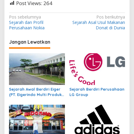
Post Views:
264
N
Pos sebelumnya
Pos berikutnya
Sejarah dan Profil
Sejarah Asal Usul Makanan
a
Perusahaan Nokia
Donat di Dunia
v
i
Jangan Lewatkan
g
a
s
i
p
Sejarah Awal Berdiri Eiger
Sejarah Berdiri Perusahaan
o
(PT. Eigerindo Multi Produk
LG Group
s
Industri)