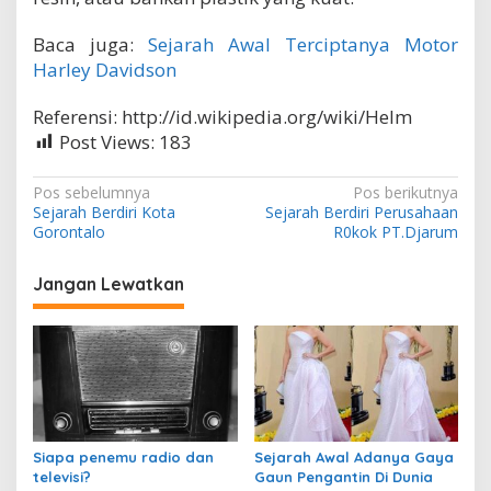
Baca juga:
Sejarah Awal Terciptanya Motor
Harley Davidson
Referensi: http://id.wikipedia.org/wiki/Helm
Post Views:
183
N
Pos sebelumnya
Pos berikutnya
Sejarah Berdiri Kota
Sejarah Berdiri Perusahaan
a
Gorontalo
R0kok PT.Djarum
v
i
Jangan Lewatkan
g
a
s
i
p
Siapa penemu radio dan
Sejarah Awal Adanya Gaya
o
televisi?
Gaun Pengantin Di Dunia