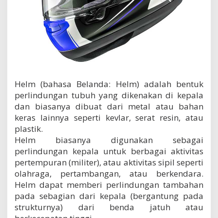
a
H
e
l
m
/
H
e
l
Helm (bahasa Belanda: Helm) adalah bentuk
m
e
perlindungan tubuh yang dikenakan di kepala
t
dan biasanya dibuat dari metal atau bahan
d
keras lainnya seperti kevlar, serat resin, atau
i
plastik.
D
u
Helm biasanya digunakan sebagai
n
perlindungan kepala untuk berbagai aktivitas
i
pertempuran (militer), atau aktivitas sipil seperti
a
olahraga, pertambangan, atau berkendara.
Helm dapat memberi perlindungan tambahan
pada sebagian dari kepala (bergantung pada
strukturnya) dari benda jatuh atau