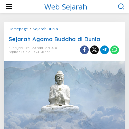
L
Web Sejarah
e
w
a
t
i
Homepage
/
Sejarah Dunia
S
k
e
Sejarah Agama Buddha di Dunia
e
j
k
a
Supriyadi Pro
20 Februari 2018
o
r
Sejarah Dunia
594 Dilihat
n
a
t
h
e
A
n
g
a
m
a
B
u
d
d
h
a
d
i