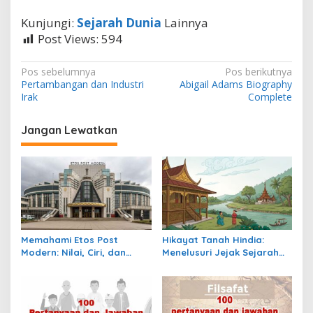
Kunjungi:
Sejarah Dunia
Lainnya
Post Views:
594
N
Pos sebelumnya
Pos berikutnya
Pertambangan dan Industri
Abigail Adams Biography
a
Irak
Complete
v
i
Jangan Lewatkan
g
a
s
i
p
Memahami Etos Post
Hikayat Tanah Hindia:
o
Modern: Nilai, Ciri, dan
Menelusuri Jejak Sejarah
s
Dampaknya dalam
Nusantara dalam Lintasan
Masyarakat Kontemporer
Waktu Kolonial