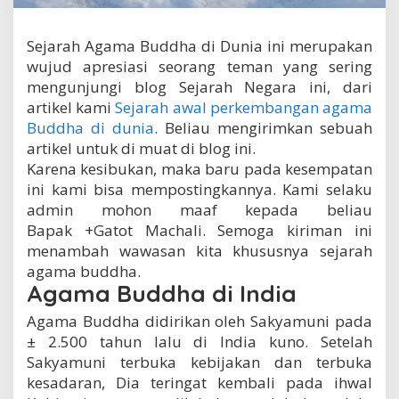
D
u
n
Sejarah Agama Buddha di Dunia ini merupakan
i
wujud apresiasi seorang teman yang sering
a
mengunjungi blog Sejarah Negara ini, dari
artikel kami
Sejarah awal perkembangan agama
Buddha di dunia
. Beliau mengirimkan sebuah
artikel untuk di muat di blog ini.
Karena kesibukan, maka baru pada kesempatan
ini kami bisa mempostingkannya. Kami selaku
admin mohon maaf kepada beliau
Bapak +Gatot Machali. Semoga kiriman ini
menambah wawasan kita khususnya sejarah
agama buddha.
Agama Buddha di India
Agama Buddha didirikan oleh Sakyamuni pada
± 2.500 tahun lalu di India kuno. Setelah
Sakyamuni terbuka kebijakan dan terbuka
kesadaran, Dia teringat kembali pada ihwal