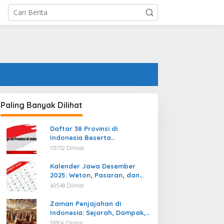
Paling Banyak Dilihat
Daftar 38 Provinsi di
Indonesia Beserta
Ibukotanya Terbaru
113732 Dilihat
Kalender Jawa Desember
2025: Weton, Pasaran, dan
Hari Baik
60548 Dilihat
Zaman Penjajahan di
Indonesia: Sejarah, Dampak,
dan Perjuangan Menuju
39306 Dilihat