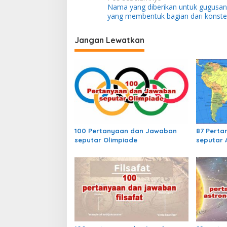
N
Nama yang diberikan untuk gugusan
a
yang membentuk bagian dari konstel
v
i
Jangan Lewatkan
g
a
s
i
p
o
100 Pertanyaan dan Jawaban
87 Pert
s
seputar Olimpiade
seputar 