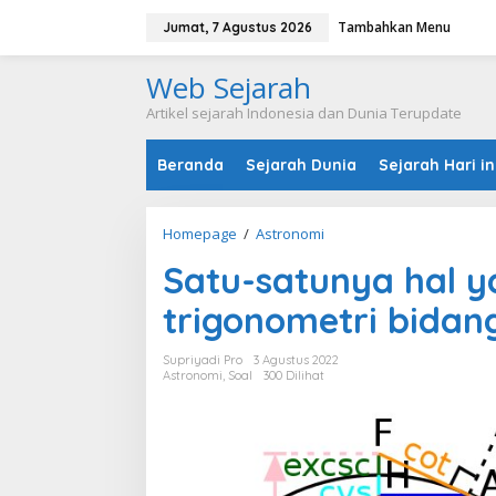
L
Tambahkan Menu
e
Jumat, 7 Agustus 2026
w
a
Web Sejarah
t
i
Artikel sejarah Indonesia dan Dunia Terupdate
k
e
Beranda
Sejarah Dunia
Sejarah Hari in
k
o
n
t
Homepage
/
Astronomi
S
e
a
n
Satu-satunya hal y
t
u
trigonometri bidan
-
s
a
Supriyadi Pro
3 Agustus 2022
t
Astronomi
,
Soal
300 Dilihat
u
n
y
a
h
a