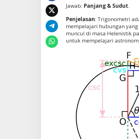
Jawab:
Panjang & Sudut
.
e
t
r
Penjelasan
: Trigonometri a
i
mempelajari hubungan yang m
b
muncul di masa Helenistik p
i
d
untuk mempelajari astronomi
a
n
g