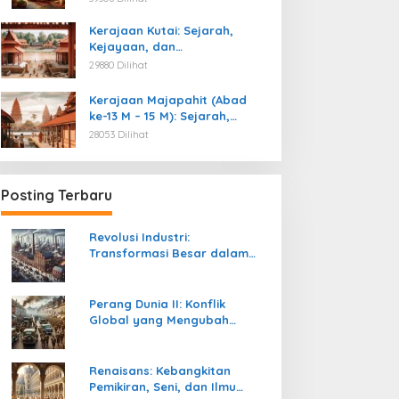
Kemerdekaan
Kerajaan Kutai: Sejarah,
Kejayaan, dan
Peninggalannya (Abad ke-4
29880 Dilihat
M)
Kerajaan Majapahit (Abad
ke-13 M – 15 M): Sejarah,
Kejayaan, dan
28053 Dilihat
Peninggalannya
Posting Terbaru
Revolusi Industri:
Transformasi Besar dalam
Sejarah Peradaban Manusia
Perang Dunia II: Konflik
Global yang Mengubah
Tatanan Politik, Sosial, dan
Peradaban Dunia
Renaisans: Kebangkitan
Pemikiran, Seni, dan Ilmu