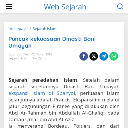
L
Web Sejarah
e
w
a
t
i
Homepage
/
Sejarah Islam
P
k
u
Puncak kekuasaan Dinasti Bani
e
n
k
c
Umayah
o
a
n
k
Supriyadi Pro
12 Maret 2015
t
Sejarah Islam
386 Dilihat
k
e
e
n
k
u
Sejarah peradaban Islam
. Setelah dalam
a
s
sejarah sebelumnya Dinasti Bani Umayah
a
ekspansi Islam di Spanyol
, perluasan Islam
a
selanjutnya adalah Prancis. Ekspansi ini melalui
n
jalur pegunungan Piranee yang dilakukan oleh
D
i
Abd Ar-Rahman bin Abdullah Al-Ghafiqi pada
n
zaman Umar bin Abd Al-Aziz.
a
Ia menyerang Bordeau, Poitiers, dan dari
s