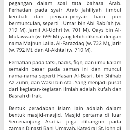
pegangan dalam soal tata bahasa Arab.
Perhatian pada syair Arab Jahiliyah timbul
kembali dan penyair-penyair baru pun
bermunculan, seperti : Umar bin Abi Rabi’ah (w.
719 M), Jamil Al-Udhri (w. 701 M), Qays bin Al-
Mulawwah (w. 699 M) yang lebih dikenal dengan
nama Majnun Laila, Al-Farazdaq (w. 732 M), Jarir
(w. 792 M), dan Al-Akhtal (w. 710 M).
Perhatian pada tafsi, hadis, fiqh, dan ilmu kalam
semakin besar pada zaman ini dan muncul
nama-nama seperti Hasan Al-Basri, bin Shihab
Az-Zuhri, dan Wasil bin Ata’. Yang menjadi pusat
dari kegiatan-kegiatan ilmiah adalah kufah dan
Basrah di Irak.
Bentuk peradaban Islam lain adalah dalam
bentuk masjid-masjid. Masjid pertama di luar
Semenanjung Arabia juga dibangun pada
zaman Dinasti Bani Umayah. Katedral St. John di