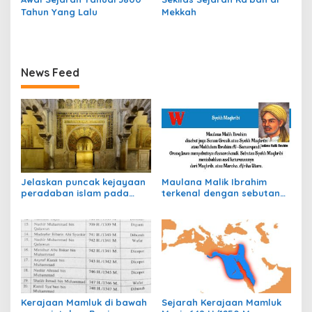
Tahun Yang Lalu
Mekkah
News Feed
Jelaskan puncak kejayaan
Maulana Malik Ibrahim
peradaban islam pada
terkenal dengan sebutan
masa khilafah Bani
syekh magribi karena
Abbasiyyah!
berasal dari negara…
Kerajaan Mamluk di bawah
Sejarah Kerajaan Mamluk