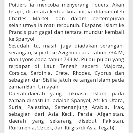
t
Poitiers ia mencoba menyerang Touers. Akan
i
tetapi, di antara kedua kota ini, ia ditahan oleh
B
Charles Martel, dan dalam pertempuran
a
selanjutnya ia mati terbunuh. Ekspansi Islam ke
n
i
Prancis pun gagal dan tentara mundur kembali
U
ke Spanyol.
m
Sesudah itu, masih juga diadakan serangan-
a
serangan, seperti ke Avignon pada tahun 734 M,
y
a
dan Lyons pada tahun 743 M. Pulau-pulau yang
h
terdapat di Laut Tengah seperti Majorca,
Corsica, Sardinia, Crete, Rhodes, Cyprus dan
sebagian dari Sisilia jatuh ke tangan Islam pada
zaman Bani Umayah.
Daerah-daerah yang dikuasai Islam pada
zaman dinasti ini adalah Spanyol, Afrika Utara,
Suria, Palestina, Semenanjung Arabia, Irak,
sebagian dari Asia Kecil, Persia, Afganistan,
daerah yang sekarang disebut Pakistan,
Rurkmenia, Uzbek, dan Kirgis (di Asia Tegah).