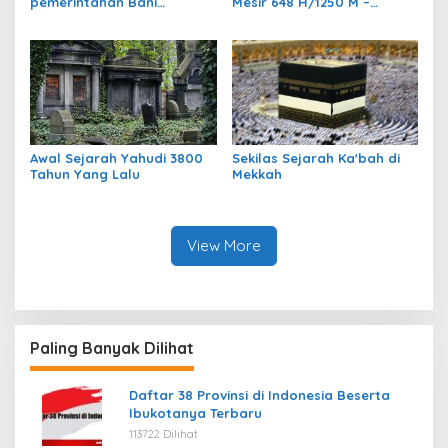
pemerintahan Bani
Mesir 648 H/1250 M –
Bibarisiah
922/1517 M
Awal Sejarah Yahudi 3800
Sekilas Sejarah Ka'bah di
Tahun Yang Lalu
Mekkah
View More
Paling Banyak Dilihat
Daftar 38 Provinsi di Indonesia Beserta
Ibukotanya Terbaru
113722 Dilihat