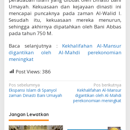
Umayah. Kekuasaan dan kejayaan dinasti ini
mencapai puncaknya pada zaman Al-Walid I.
Sesudah itu, kekuasaan mereka menurun,
sehingga akhirnya dipatahkan oleh Bani Abbas
pada tahun 750 M.
Baca selanjutnya :
Kekhalifahan Al-Mansur
digantikan oleh Al-Mahdi perekonomian
meningkat
Post Views:
386
N
Pos sebelumnya
Pos berikutnya
Ekspansi Islam di Spanyol
Kekhalifahan Al-Mansur
a
zaman Dinasti Bani Umayah
digantikan oleh Al-Mahdi
v
perekonomian meningkat
i
Jangan Lewatkan
g
a