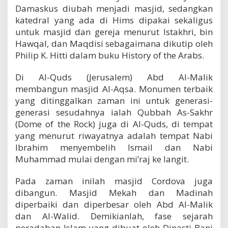
Damaskus diubah menjadi masjid, sedangkan
katedral yang ada di Hims dipakai sekaligus
untuk masjid dan gereja menurut Istakhri, bin
Hawqal, dan Maqdisi sebagaimana dikutip oleh
Philip K. Hitti dalam buku History of the Arabs.
Di Al-Quds (Jerusalem) Abd Al-Malik
membangun masjid Al-Aqsa. Monumen terbaik
yang ditinggalkan zaman ini untuk generasi-
generasi sesudahnya ialah Qubbah As-Sakhr
(Dome of the Rock) juga di Al-Quds, di tempat
yang menurut riwayatnya adalah tempat Nabi
Ibrahim menyembelih Ismail dan Nabi
Muhammad mulai dengan mi’raj ke langit.
Pada zaman inilah masjid Cordova juga
dibangun. Masjid Mekah dan Madinah
diperbaiki dan diperbesar oleh Abd Al-Malik
dan Al-Walid. Demikianlah, fase sejarah
peradaban Islam yang dibuat oleh Dinasti Bani