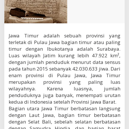
y
i
m
p
a
n
S
Jawa Timur adalah sebuah provinsi yang
e
terletak di Pulau Jawa bagian timur atau paling
j
timur dengan Ibukotanya adalah Surabaya.
u
Luas wilayah Jatim kurang lebih 47.922 km²,
t
a
dengan jumlah penduduk menurut data sensus
S
pada tahun 2015 sebanyak 42.030.633 jiwa. Dari
e
enam provinsi di Pulau Jawa, Jawa Timur
j
merupakan provinsi yang paling luas
a
r
wilayahnya. Karena luasnya, jumlah
a
penduduknya juga banyak, menempati urutan
h
kedua di Indonesia setelah Provinsi Jawa Barat.
Bagian utara Jawa Timur berbatasan langsung
dengan Laut Jawa, bagian timur berbatasan
dengan Selat Bali, sebelah selatan berbatasan
dengan Samudra Hindia, dan bagian barat