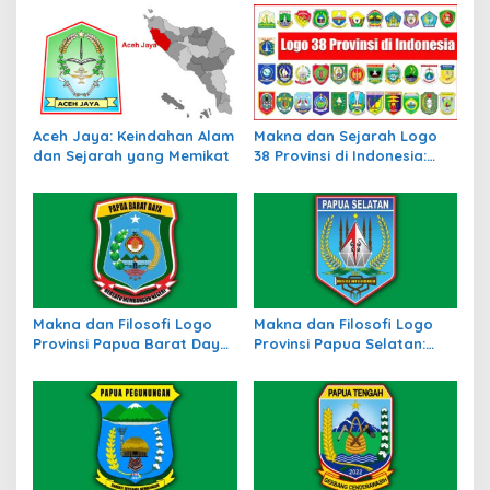
a
s
i
p
o
Aceh Jaya: Keindahan Alam
Makna dan Sejarah Logo
s
dan Sejarah yang Memikat
38 Provinsi di Indonesia:
Simbol Identitas Daerah
Makna dan Filosofi Logo
Makna dan Filosofi Logo
Provinsi Papua Barat Daya:
Provinsi Papua Selatan:
Simbol Identitas Daerah
Identitas Baru di Tanah
Baru di Timur Indonesia
Papua