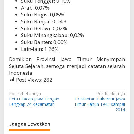
Suku Tengger: 0,10%
Arab: 0,07%
Suku Bugis: 0,05%
Suku Banjar: 0,04%
Suku Betawi: 0,02%
Suku Minangkabau: 0,02%
Suku Banten: 0,00%
Lain-lain: 1,26%
Demikian Provinsi Jawa Timur Menyimpan
Sejuta Sejarah, semoga menjadi catatan sejarah
Indonesia.
Post Views:
282
N
Pos sebelumnya
Pos berikutnya
Peta Cilacap Jawa Tengah
13 Mantan Gubernur Jawa
a
Lengkap 24 Kecamatan
Timur Tahun 1945 sampai
v
2014
i
Jangan Lewatkan
g