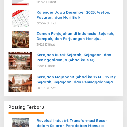
113746 Dilihat
Kalender Jawa Desember 2025: Weton,
Pasaran, dan Hari Baik
60556 Dilihat
Zaman Penjajahan di Indonesia: Sejarah,
Dampak, dan Perjuangan Menuju
Kemerdekaan
39328 Dilihat
Kerajaan Kutai: Sejarah, Kejayaan, dan
Peninggalannya (Abad ke-4 M)
29888 Dilihat
Kerajaan Majapahit (Abad ke-13 M – 15 M):
Sejarah, Kejayaan, dan Peninggalannya
28067 Dilihat
Posting Terbaru
Revolusi Industri: Transformasi Besar
dalam Sejarah Peradaban Manusia