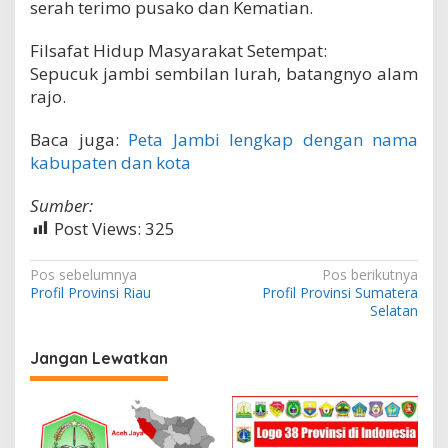
serah terimo pusako dan Kematian.
Filsafat Hidup Masyarakat Setempat:
Sepucuk jambi sembilan lurah, batangnyo alam
rajo.
Baca juga:
Peta Jambi lengkap dengan nama
kabupaten dan kota
Sumber:
Post Views:
325
N
Pos sebelumnya
Pos berikutnya
Profil Provinsi Riau
Profil Provinsi Sumatera
a
Selatan
v
i
Jangan Lewatkan
g
a
s