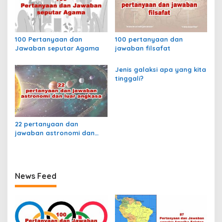
100 Pertanyaan dan
100 pertanyaan dan
Jawaban seputar Agama
jawaban filsafat
Jenis galaksi apa yang kita
tinggali?
22 pertanyaan dan
jawaban astronomi dan
luar angkasa
News Feed