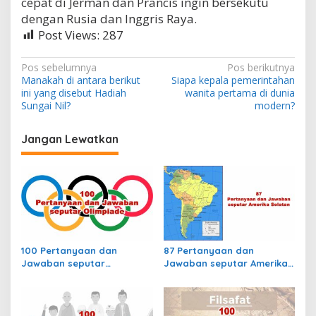
cepat di Jerman dan Prancis ingin bersekutu
dengan Rusia dan Inggris Raya.
Post Views:
287
N
Pos sebelumnya
Pos berikutnya
Manakah di antara berikut
Siapa kepala pemerintahan
a
ini yang disebut Hadiah
wanita pertama di dunia
v
Sungai Nil?
modern?
i
Jangan Lewatkan
g
a
s
i
p
o
100 Pertanyaan dan
87 Pertanyaan dan
s
Jawaban seputar
Jawaban seputar Amerika
Olimpiade
Selatan