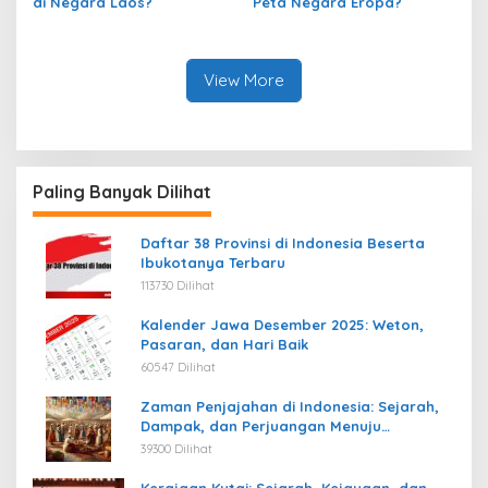
di Negara Laos?
Peta Negara Eropa?
View More
Paling Banyak Dilihat
Daftar 38 Provinsi di Indonesia Beserta
Ibukotanya Terbaru
113730 Dilihat
Kalender Jawa Desember 2025: Weton,
Pasaran, dan Hari Baik
60547 Dilihat
Zaman Penjajahan di Indonesia: Sejarah,
Dampak, dan Perjuangan Menuju
Kemerdekaan
39300 Dilihat
Kerajaan Kutai: Sejarah, Kejayaan, dan