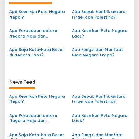
i
g
Apa Keunikan Peta Negara
Apa Sebab Konflik antara
Nepal?
Israel dan Palestina?
a
s
Apa Perbedaan antara
Apa Keunikan Peta Negara
Negara Maju dan
Laos?
i
Berkembang berdasarkan
p
Peta?
Apa Saja Kota-Kota Besar
Apa Fungsi dan Manfaat
o
di Negara Laos?
Peta Negara Eropa?
s
News Feed
Apa Keunikan Peta Negara
Apa Sebab Konflik antara
Nepal?
Israel dan Palestina?
Apa Perbedaan antara
Apa Keunikan Peta Negara
Negara Maju dan
Laos?
Berkembang berdasarkan
Peta?
Apa Saja Kota-Kota Besar
Apa Fungsi dan Manfaat