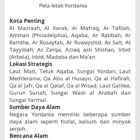
Peta letak Yordania
Kota Penting
Al Mazraah, Al Karak, Al Mafraq, Al Tafilah,
Amman (Philadelphia), Aqaba, Ar Rabbah, Ar
Ramtha, Ar Rusayfah, Ar Ruwayshid, As Salt, At
Tayyibah, Az Zarqa, Azraq ash Shishan, Irbid
(Arbela), Irbid, Madaba dan Ma’an.
Lokasi Strategis
Laut Mati, Teluk Aqaba, Sungai Yordan, Laut
Mediterania, Qa Abu al Husayn, Qa al Hafirah,
Qa al Jafr, Qa al Qataf, Qa al Wisad, Laut Galilea,
Gurun Suriah, Sungai Wadi al Arabah dan
Sungai Yarmul.
Sumber Daya Alam
Negara Yordania memiliki beberapa sumber
daya alam seperti fosfat, kalium dan minyak
serpih.
Bencana Alam