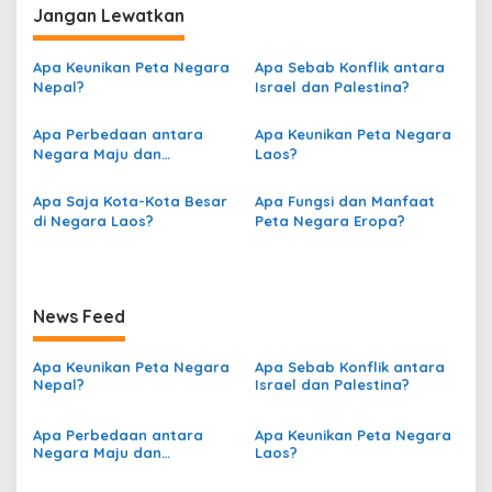
v
Jangan Lewatkan
i
g
Apa Keunikan Peta Negara
Apa Sebab Konflik antara
Nepal?
Israel dan Palestina?
a
s
Apa Perbedaan antara
Apa Keunikan Peta Negara
Negara Maju dan
Laos?
i
Berkembang berdasarkan
p
Peta?
Apa Saja Kota-Kota Besar
Apa Fungsi dan Manfaat
o
di Negara Laos?
Peta Negara Eropa?
s
News Feed
Apa Keunikan Peta Negara
Apa Sebab Konflik antara
Nepal?
Israel dan Palestina?
Apa Perbedaan antara
Apa Keunikan Peta Negara
Negara Maju dan
Laos?
Berkembang berdasarkan
Peta?