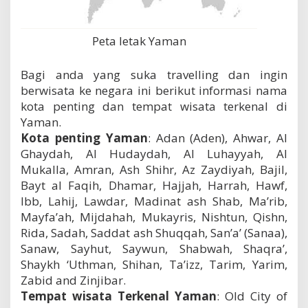
Peta letak Yaman
Bagi anda yang suka travelling dan ingin
berwisata ke negara ini berikut informasi nama
kota penting dan tempat wisata terkenal di
Yaman.
Kota penting Yaman
: Adan (Aden), Ahwar, Al
Ghaydah, Al Hudaydah, Al Luhayyah, Al
Mukalla, Amran, Ash Shihr, Az Zaydiyah, Bajil,
Bayt al Faqih, Dhamar, Hajjah, Harrah, Hawf,
Ibb, Lahij, Lawdar, Madinat ash Shab, Ma’rib,
Mayfa’ah, Mijdahah, Mukayris, Nishtun, Qishn,
Rida, Sadah, Saddat ash Shuqqah, San’a’ (Sanaa),
Sanaw, Sayhut, Saywun, Shabwah, Shaqra’,
Shaykh ‘Uthman, Shihan, Ta’izz, Tarim, Yarim,
Zabid and Zinjibar.
Tempat wisata Terkenal Yaman
:
Old City of