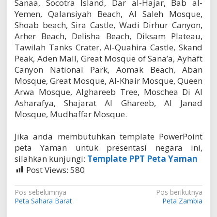
Sanaa, Socotra Island, Dar al-Hajar, Bab al-
Yemen, Qalansiyah Beach, Al Saleh Mosque,
Shoab beach, Sira Castle, Wadi Dirhur Canyon,
Arher Beach, Delisha Beach, Diksam Plateau,
Tawilah Tanks Crater, Al-Quahira Castle, Skand
Peak, Aden Mall, Great Mosque of Sana’a, Ayhaft
Canyon National Park, Aomak Beach, Aban
Mosque, Great Mosque, Al-Khair Mosque, Queen
Arwa Mosque, Alghareeb Tree, Moschea Di Al
Asharafya, Shajarat Al Ghareeb, Al Janad
Mosque, Mudhaffar Mosque.
Jika anda membutuhkan template PowerPoint
peta Yaman untuk presentasi negara ini,
silahkan kunjungi:
Template PPT Peta Yaman
Post Views:
580
N
Pos sebelumnya
Pos berikutnya
Peta Sahara Barat
Peta Zambia
a