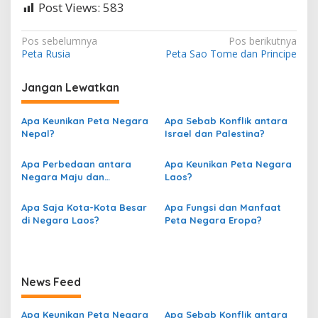
Post Views:
583
N
Pos sebelumnya
Pos berikutnya
Peta Rusia
Peta Sao Tome dan Principe
a
v
Jangan Lewatkan
i
g
Apa Keunikan Peta Negara
Apa Sebab Konflik antara
Nepal?
Israel dan Palestina?
a
s
Apa Perbedaan antara
Apa Keunikan Peta Negara
Negara Maju dan
Laos?
i
Berkembang berdasarkan
p
Peta?
Apa Saja Kota-Kota Besar
Apa Fungsi dan Manfaat
o
di Negara Laos?
Peta Negara Eropa?
s
News Feed
Apa Keunikan Peta Negara
Apa Sebab Konflik antara