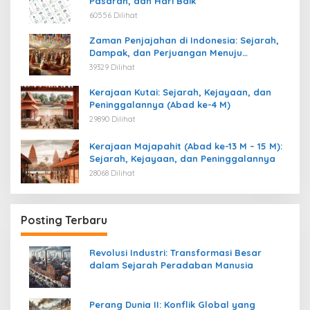
Pasaran, dan Hari Baik
60556 Dilihat
Zaman Penjajahan di Indonesia: Sejarah,
Dampak, dan Perjuangan Menuju
Kemerdekaan
39329 Dilihat
Kerajaan Kutai: Sejarah, Kejayaan, dan
Peninggalannya (Abad ke-4 M)
29890 Dilihat
Kerajaan Majapahit (Abad ke-13 M – 15 M):
Sejarah, Kejayaan, dan Peninggalannya
28068 Dilihat
Posting Terbaru
Revolusi Industri: Transformasi Besar
dalam Sejarah Peradaban Manusia
Perang Dunia II: Konflik Global yang