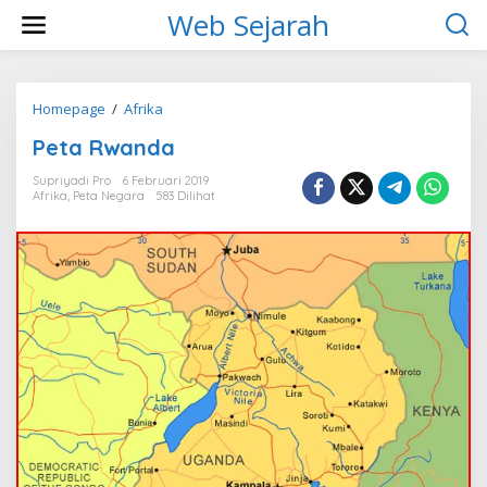
L
Web Sejarah
e
w
a
t
i
Homepage
/
Afrika
P
k
e
Peta Rwanda
e
t
k
a
Supriyadi Pro
6 Februari 2019
o
R
Afrika
,
Peta Negara
583 Dilihat
n
w
t
a
e
n
n
d
a