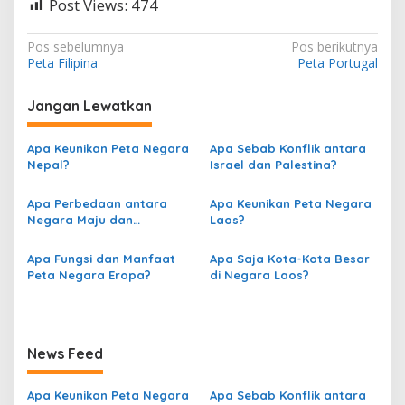
Post Views:
474
N
Pos sebelumnya
Pos berikutnya
Peta Filipina
Peta Portugal
a
v
Jangan Lewatkan
i
g
Apa Keunikan Peta Negara
Apa Sebab Konflik antara
Nepal?
Israel dan Palestina?
a
s
Apa Perbedaan antara
Apa Keunikan Peta Negara
Negara Maju dan
Laos?
i
Berkembang berdasarkan
p
Peta?
Apa Fungsi dan Manfaat
Apa Saja Kota-Kota Besar
o
Peta Negara Eropa?
di Negara Laos?
s
News Feed
Apa Keunikan Peta Negara
Apa Sebab Konflik antara