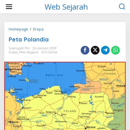
L
Web Sejarah
e
w
a
t
i
Homepage
/
Eropa
P
k
e
Peta Polandia
e
t
k
a
Supriyadi Pro
26 Januari 2019
o
P
Eropa
,
Peta Negara
474 Dilihat
n
o
t
l
e
a
n
n
d
i
a