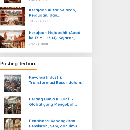
Kemerdekaan
Kerajaan Kutai: Sejarah,
Kejayaan, dan
Peninggalannya (Abad ke-4
29872 Dilihat
M)
Kerajaan Majapahit (Abad
ke-13 M – 15 M): Sejarah,
Kejayaan, dan
28039 Dilihat
Peninggalannya
Posting Terbaru
Revolusi Industri:
Transformasi Besar dalam
Sejarah Peradaban Manusia
Perang Dunia II: Konflik
Global yang Mengubah
Tatanan Politik, Sosial, dan
Peradaban Dunia
Renaisans: Kebangkitan
Pemikiran, Seni, dan Ilmu