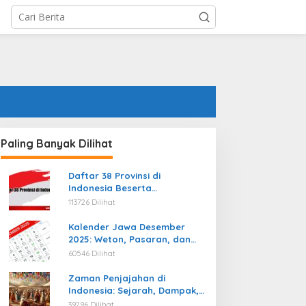
Paling Banyak Dilihat
Daftar 38 Provinsi di
Indonesia Beserta
Ibukotanya Terbaru
113726 Dilihat
Kalender Jawa Desember
2025: Weton, Pasaran, dan
Hari Baik
60546 Dilihat
Zaman Penjajahan di
Indonesia: Sejarah, Dampak,
dan Perjuangan Menuju
39296 Dilihat