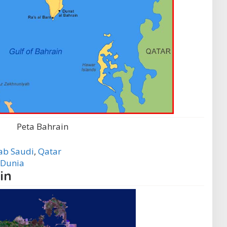
Peta Bahrain
ab Saudi
,
Qatar
 Dunia
in