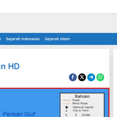
i
Sejarah Indonesia
Sejarah Islam
in HD