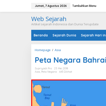
L
Tambahkan Menu
e
Jumat, 7 Agustus 2026
w
a
Web Sejarah
t
i
Artikel sejarah Indonesia dan Dunia Terupdate
k
e
Beranda
Sejarah Dunia
Sejarah Hari in
k
o
n
t
Homepage
/
Asia
P
e
e
n
Peta Negara Bahra
t
a
N
Supriyadi Pro
25 Mei 2018
e
Asia
,
Peta Negara
643 Dilihat
g
a
r
a
B
a
h
r