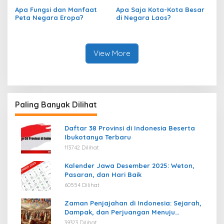
Peta?
Apa Fungsi dan Manfaat
Apa Saja Kota-Kota Besar
Peta Negara Eropa?
di Negara Laos?
View More
Paling Banyak Dilihat
Daftar 38 Provinsi di Indonesia Beserta
Ibukotanya Terbaru
113742 Dilihat
Kalender Jawa Desember 2025: Weton,
Pasaran, dan Hari Baik
60554 Dilihat
Zaman Penjajahan di Indonesia: Sejarah,
Dampak, dan Perjuangan Menuju
Kemerdekaan
39323 Dilihat