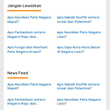
v
i
Jangan Lewatkan
g
Apa Keunikan Peta Negara
Apa Sebab Konflik antara
a
Nepal?
Israel dan Palestina?
s
Apa Perbedaan antara
Apa Keunikan Peta Negara
i
Negara Maju dan
Laos?
p
Berkembang berdasarkan
Peta?
o
Apa Fungsi dan Manfaat
Apa Saja Kota-Kota Besar
Peta Negara Eropa?
di Negara Laos?
s
News Feed
Apa Keunikan Peta Negara
Apa Sebab Konflik antara
Nepal?
Israel dan Palestina?
Apa Perbedaan antara
Apa Keunikan Peta Negara
Negara Maju dan
Laos?
Berkembang berdasarkan