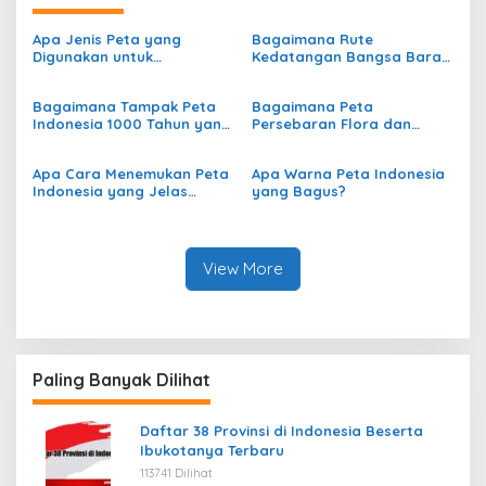
Apa Jenis Peta yang
Bagaimana Rute
Digunakan untuk
Kedatangan Bangsa Barat
Menggambarkan
dari Eropa ke Indonesia?
Persebaran Curah Hujan di
Bagaimana Tampak Peta
Bagaimana Peta
Indonesia?
Indonesia 1000 Tahun yang
Persebaran Flora dan
Lalu?
Fauna di Indonesia?
Apa Cara Menemukan Peta
Apa Warna Peta Indonesia
Indonesia yang Jelas
yang Bagus?
secara Online?
View More
Paling Banyak Dilihat
Daftar 38 Provinsi di Indonesia Beserta
Ibukotanya Terbaru
113741 Dilihat