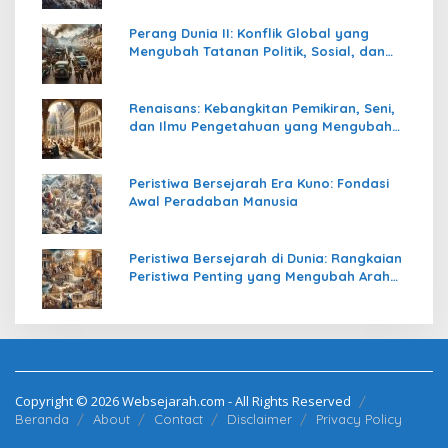
Perang Dunia II: Konflik Global yang
Mengubah Tatanan Politik, Sosial, dan
Peradaban Dunia
Renaisans: Kebangkitan Pemikiran, Seni,
dan Ilmu Pengetahuan yang Mengubah
Peradaban Dunia
Peristiwa Bersejarah Era Kuno: Fondasi
Awal Peradaban Manusia
Peristiwa Bersejarah di Dunia: Rangkaian
Peristiwa Penting yang Mengubah Arah
Peradaban Manusia
Copyright © 2026 Websejarah.com - All Rights Reserved
Beranda
About
Contact
Disclaimer
Privacy Policy