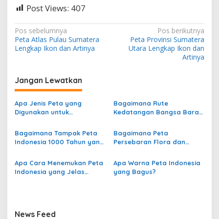
Post Views:
407
N
Pos sebelumnya
Pos berikutnya
Peta Atlas Pulau Sumatera
Peta Provinsi Sumatera
a
Lengkap Ikon dan Artinya
Utara Lengkap Ikon dan
v
Artinya
i
Jangan Lewatkan
g
a
Apa Jenis Peta yang
Bagaimana Rute
s
Digunakan untuk
Kedatangan Bangsa Barat
Menggambarkan
dari Eropa ke Indonesia?
i
Persebaran Curah Hujan di
Bagaimana Tampak Peta
Bagaimana Peta
p
Indonesia?
Indonesia 1000 Tahun yang
Persebaran Flora dan
Lalu?
Fauna di Indonesia?
o
Apa Cara Menemukan Peta
Apa Warna Peta Indonesia
s
Indonesia yang Jelas
yang Bagus?
secara Online?
News Feed