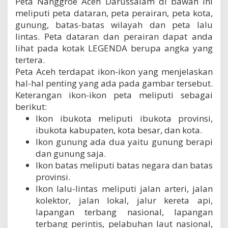
Peta Nanggroe Aceh Darussalam di bawah ini
y
meliputi peta dataran, peta perairan, peta kota,
a
gunung, batas-batas wilayah dan peta lalu
lintas. Peta dataran dan perairan dapat anda
lihat pada kotak LEGENDA berupa angka yang
tertera.
Peta Aceh terdapat ikon-ikon yang menjelaskan
hal-hal penting yang ada pada gambar tersebut.
Keterangan ikon-ikon peta meliputi sebagai
berikut:
Ikon ibukota meliputi ibukota provinsi,
ibukota kabupaten, kota besar, dan kota.
Ikon gunung ada dua yaitu gunung berapi
dan gunung saja.
Ikon batas meliputi batas negara dan batas
provinsi.
Ikon lalu-lintas meliputi jalan arteri, jalan
kolektor, jalan lokal, jalur kereta api,
lapangan terbang nasional, lapangan
terbang perintis, pelabuhan laut nasional,