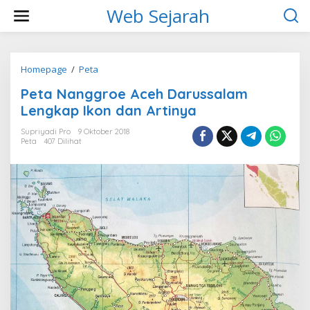
L
Web Sejarah
e
w
a
t
i
Homepage
/
Peta
P
k
e
Peta Nanggroe Aceh Darussalam
e
t
k
a
Lengkap Ikon dan Artinya
o
N
n
a
Supriyadi Pro
9 Oktober 2018
t
Peta
407 Dilihat
n
e
g
n
g
r
o
e
A
c
e
h
D
a
r
u