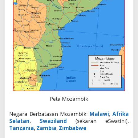
Peta Mozambik
Negara Berbatasan Mozambik:
Malawi
,
Afrika
Selatan
,
Swaziland
(sekaran eSwatini),
Tanzania
,
Zambia
,
Zimbabwe