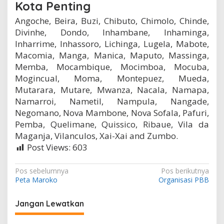
Kota Penting
Angoche, Beira, Buzi, Chibuto, Chimolo, Chinde,
Divinhe, Dondo, Inhambane, Inhaminga,
Inharrime, Inhassoro, Lichinga, Lugela, Mabote,
Macomia, Manga, Manica, Maputo, Massinga,
Memba, Mocambique, Mocimboa, Mocuba,
Mogincual, Moma, Montepuez, Mueda,
Mutarara, Mutare, Mwanza, Nacala, Namapa,
Namarroi, Nametil, Nampula, Nangade,
Negomano, Nova Mambone, Nova Sofala, Pafuri,
Pemba, Quelimane, Quissico, Ribaue, Vila da
Maganja, Vilanculos, Xai-Xai and Zumbo.
Post Views:
603
N
Pos sebelumnya
Pos berikutnya
Peta Maroko
Organisasi PBB
a
v
Jangan Lewatkan
i