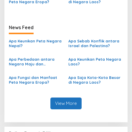
o
Peta Negara Eropa?
di Negara Laos?
s
News Feed
Apa Keunikan Peta Negara
Apa Sebab Konflik antara
Nepal?
Israel dan Palestina?
Apa Perbedaan antara
Apa Keunikan Peta Negara
Negara Maju dan
Laos?
Berkembang berdasarkan
Peta?
Apa Fungsi dan Manfaat
Apa Saja Kota-Kota Besar
Peta Negara Eropa?
di Negara Laos?
View More