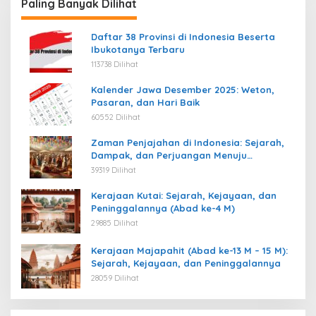
Paling Banyak Dilihat
Daftar 38 Provinsi di Indonesia Beserta
Ibukotanya Terbaru
113738 Dilihat
Kalender Jawa Desember 2025: Weton,
Pasaran, dan Hari Baik
60552 Dilihat
Zaman Penjajahan di Indonesia: Sejarah,
Dampak, dan Perjuangan Menuju
Kemerdekaan
39319 Dilihat
Kerajaan Kutai: Sejarah, Kejayaan, dan
Peninggalannya (Abad ke-4 M)
29885 Dilihat
Kerajaan Majapahit (Abad ke-13 M – 15 M):
Sejarah, Kejayaan, dan Peninggalannya
28059 Dilihat