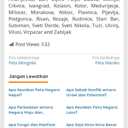
Crkvice, Ivangrad, Kolasin, Kotor, Medurijecje,
Milocer, Morakova, Niksic, Plavnica, Pljevlja,
Podgorica, Risan, Rozaje, Rudinice, Stari Bar,
Sutoman, Sveti Dorde, Sveti Nikola, Tuzi, Ulcinj,
Vilusi, Virpazar and Zabljak.
Post Views:
532
N
Pos sebelumnya
Pos berikutnya
Peta Mongolia
Peta Maroko
a
v
Jangan Lewatkan
i
g
Apa Keunikan Peta Negara
Apa Sebab Konflik antara
Nepal?
Israel dan Palestina?
a
s
Apa Perbedaan antara
Apa Keunikan Peta Negara
Negara Maju dan
Laos?
i
Berkembang berdasarkan
p
Peta?
Apa Fungsi dan Manfaat
Apa Saja Kota-Kota Besar