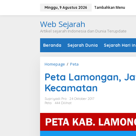
L
Tambahkan Menu
e
Minggu, 9 Agustus 2026
w
a
Web Sejarah
t
i
Artikel sejarah Indonesia dan Dunia Terupdate
k
e
Beranda
Sejarah Dunia
Sejarah Hari in
k
o
n
t
Homepage
/
Peta
P
e
e
n
Peta Lamongan, Ja
t
a
Kecamatan
L
a
m
Supriyadi Pro
24 Oktober 2017
o
Peta
444 Dilihat
n
g
a
n
,
J