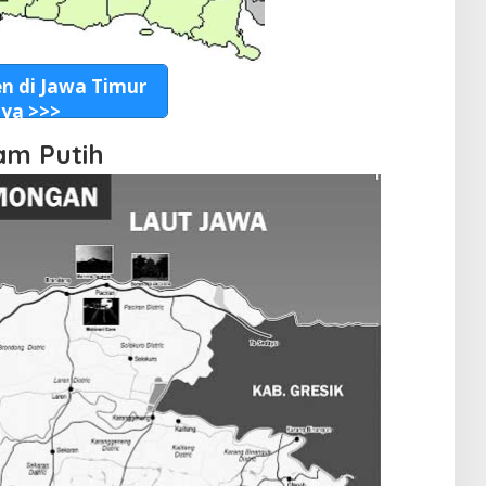
n di Jawa Timur
nya >>>
am Putih