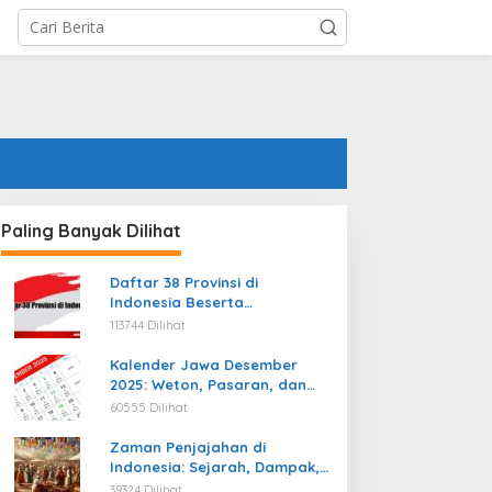
Paling Banyak Dilihat
Daftar 38 Provinsi di
Indonesia Beserta
Ibukotanya Terbaru
113744 Dilihat
Kalender Jawa Desember
2025: Weton, Pasaran, dan
Hari Baik
60555 Dilihat
Zaman Penjajahan di
Indonesia: Sejarah, Dampak,
dan Perjuangan Menuju
39324 Dilihat