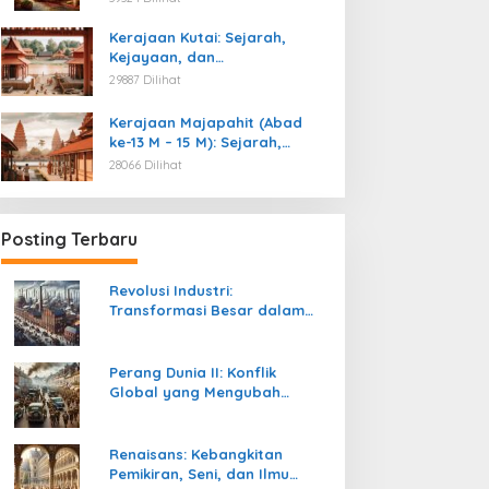
Kemerdekaan
Kerajaan Kutai: Sejarah,
Kejayaan, dan
Peninggalannya (Abad ke-4
29887 Dilihat
M)
Kerajaan Majapahit (Abad
ke-13 M – 15 M): Sejarah,
Kejayaan, dan
28066 Dilihat
Peninggalannya
Posting Terbaru
Revolusi Industri:
Transformasi Besar dalam
Sejarah Peradaban Manusia
Perang Dunia II: Konflik
Global yang Mengubah
Tatanan Politik, Sosial, dan
Peradaban Dunia
Renaisans: Kebangkitan
Pemikiran, Seni, dan Ilmu