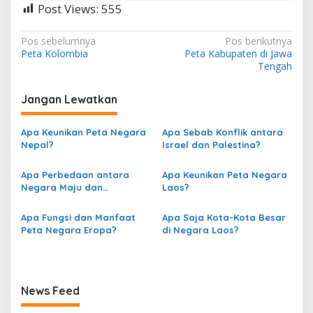
Post Views:
555
N
Pos sebelumnya
Pos berikutnya
Peta Kolombia
Peta Kabupaten di Jawa
a
Tengah
v
i
Jangan Lewatkan
g
Apa Keunikan Peta Negara
Apa Sebab Konflik antara
a
Nepal?
Israel dan Palestina?
s
Apa Perbedaan antara
Apa Keunikan Peta Negara
i
Negara Maju dan
Laos?
p
Berkembang berdasarkan
Peta?
o
Apa Fungsi dan Manfaat
Apa Saja Kota-Kota Besar
Peta Negara Eropa?
di Negara Laos?
s
News Feed