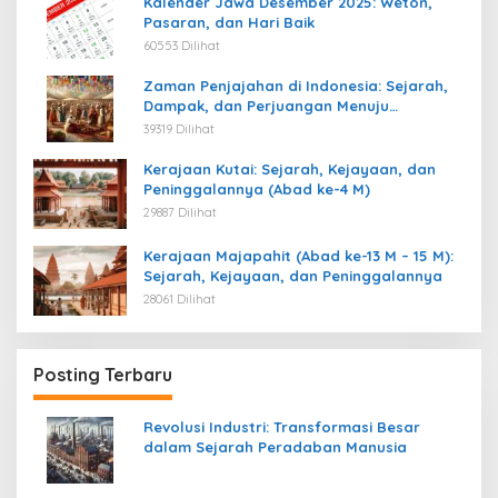
Kalender Jawa Desember 2025: Weton,
Pasaran, dan Hari Baik
60553 Dilihat
Zaman Penjajahan di Indonesia: Sejarah,
Dampak, dan Perjuangan Menuju
Kemerdekaan
39319 Dilihat
Kerajaan Kutai: Sejarah, Kejayaan, dan
Peninggalannya (Abad ke-4 M)
29887 Dilihat
Kerajaan Majapahit (Abad ke-13 M – 15 M):
Sejarah, Kejayaan, dan Peninggalannya
28061 Dilihat
Posting Terbaru
Revolusi Industri: Transformasi Besar
dalam Sejarah Peradaban Manusia