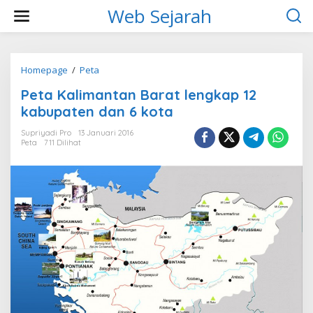
L
Web Sejarah
e
w
a
t
i
Homepage
/
Peta
P
k
e
Peta Kalimantan Barat lengkap 12
e
t
k
a
kabupaten dan 6 kota
o
K
n
a
Supriyadi Pro
13 Januari 2016
t
Peta
711 Dilihat
l
e
i
n
m
a
n
t
a
n
B
a
r
a
t
l