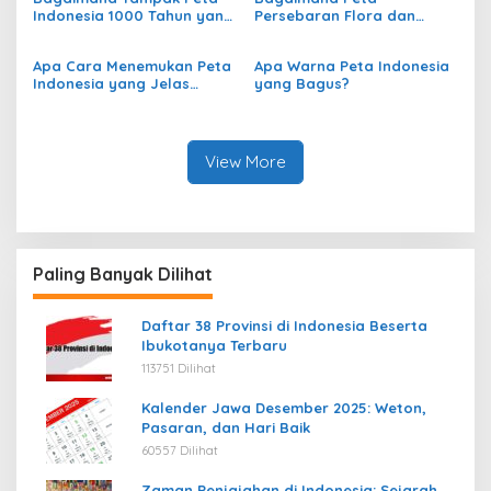
Indonesia?
Indonesia 1000 Tahun yang
Persebaran Flora dan
Lalu?
Fauna di Indonesia?
Apa Cara Menemukan Peta
Apa Warna Peta Indonesia
Indonesia yang Jelas
yang Bagus?
secara Online?
View More
Paling Banyak Dilihat
Daftar 38 Provinsi di Indonesia Beserta
Ibukotanya Terbaru
113751 Dilihat
Kalender Jawa Desember 2025: Weton,
Pasaran, dan Hari Baik
60557 Dilihat
Zaman Penjajahan di Indonesia: Sejarah,