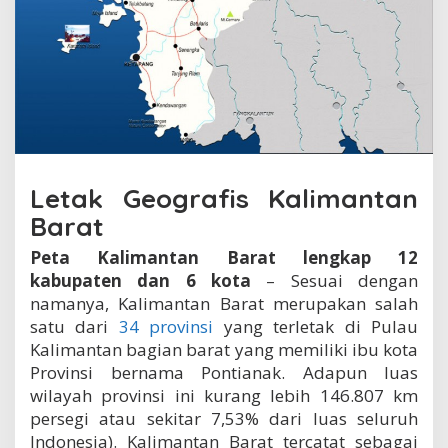
e
n
g
k
a
p
1
2
k
a
Letak Geografis Kalimantan
b
u
Barat
p
a
Peta Kalimantan Barat lengkap 12
t
kabupaten dan 6 kota
– Sesuai dengan
e
n
namanya, Kalimantan Barat merupakan salah
d
satu dari
34 provinsi
yang terletak di Pulau
a
Kalimantan bagian barat yang memiliki ibu kota
n
Provinsi bernama Pontianak. Adapun luas
6
k
wilayah provinsi ini kurang lebih 146.807 km
o
persegi atau sekitar 7,53% dari luas seluruh
t
Indonesia). Kalimantan Barat tercatat sebagai
a