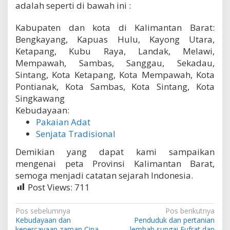
adalah seperti di bawah ini :
Kabupaten dan kota di Kalimantan Barat:
Bengkayang, Kapuas Hulu, Kayong Utara,
Ketapang, Kubu Raya, Landak, Melawi,
Mempawah, Sambas, Sanggau, Sekadau,
Sintang, Kota Ketapang, Kota Mempawah, Kota
Pontianak, Kota Sambas, Kota Sintang, Kota
Singkawang
Kebudayaan:
Pakaian Adat
Senjata Tradisional
Demikian yang dapat kami sampaikan
mengenai peta Provinsi Kalimantan Barat,
semoga menjadi catatan sejarah Indonesia.
Post Views:
711
N
Pos sebelumnya
Pos berikutnya
Kebudayaan dan
Penduduk dan pertanian
a
kepercayaan zaman Cina
lembah sungai Eufrat dan