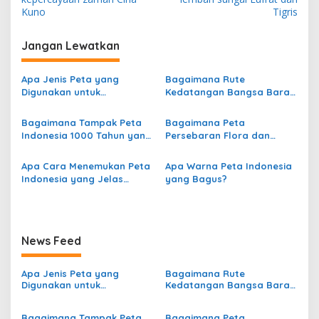
v
Kuno
Tigris
i
Jangan Lewatkan
g
a
Apa Jenis Peta yang
Bagaimana Rute
s
Digunakan untuk
Kedatangan Bangsa Barat
Menggambarkan
dari Eropa ke Indonesia?
i
Persebaran Curah Hujan di
Bagaimana Tampak Peta
Bagaimana Peta
p
Indonesia?
Indonesia 1000 Tahun yang
Persebaran Flora dan
Lalu?
Fauna di Indonesia?
o
Apa Cara Menemukan Peta
Apa Warna Peta Indonesia
s
Indonesia yang Jelas
yang Bagus?
secara Online?
News Feed
Apa Jenis Peta yang
Bagaimana Rute
Digunakan untuk
Kedatangan Bangsa Barat
Menggambarkan
dari Eropa ke Indonesia?
Persebaran Curah Hujan di
Bagaimana Tampak Peta
Bagaimana Peta