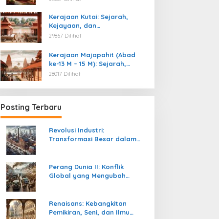
Kemerdekaan
Kerajaan Kutai: Sejarah,
Kejayaan, dan
Peninggalannya (Abad ke-4
29867 Dilihat
M)
Kerajaan Majapahit (Abad
ke-13 M – 15 M): Sejarah,
Kejayaan, dan
28017 Dilihat
Peninggalannya
Posting Terbaru
Revolusi Industri:
Transformasi Besar dalam
Sejarah Peradaban Manusia
Perang Dunia II: Konflik
Global yang Mengubah
Tatanan Politik, Sosial, dan
Peradaban Dunia
Renaisans: Kebangkitan
Pemikiran, Seni, dan Ilmu