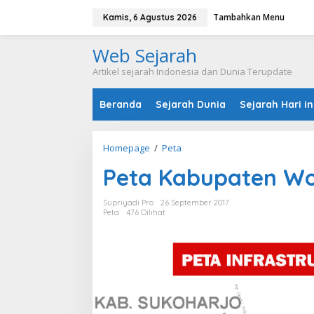
L
Tambahkan Menu
e
Kamis, 6 Agustus 2026
w
a
Web Sejarah
t
i
Artikel sejarah Indonesia dan Dunia Terupdate
k
e
Beranda
Sejarah Dunia
Sejarah Hari in
k
o
n
t
Homepage
/
Peta
P
e
e
n
Peta Kabupaten Wo
t
a
K
Supriyadi Pro
26 September 2017
a
Peta
476 Dilihat
b
u
p
a
t
e
n
W