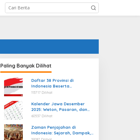
Paling Banyak Dilihat
Daftar 38 Provinsi di
Indonesia Beserta
Ibukotanya Terbaru
113717 Dilihat
Kalender Jawa Desember
2025: Weton, Pasaran, dan
Hari Baik
60537 Dilihat
Zaman Penjajahan di
Indonesia: Sejarah, Dampak,
dan Perjuangan Menuju
39287 Dilihat