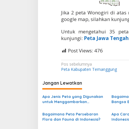
Jika 2 peta Wonogiri di atas
google map, silahkan kunjung
Untuk mengetahui 35 peta 
kunjungi:
Peta Jawa Tengah
Post Views:
476
N
Pos sebelumnya
Peta Kabupaten Temanggung
a
v
Jangan Lewatkan
i
g
Apa Jenis Peta yang Digunakan
Bagaima
untuk Menggambarkan
Bangsa B
a
Persebaran Curah Hujan di
Indonesi
s
Indonesia?
Bagaimana Peta Persebaran
Apa Car
Flora dan Fauna di Indonesia?
Indonesi
i
Online?