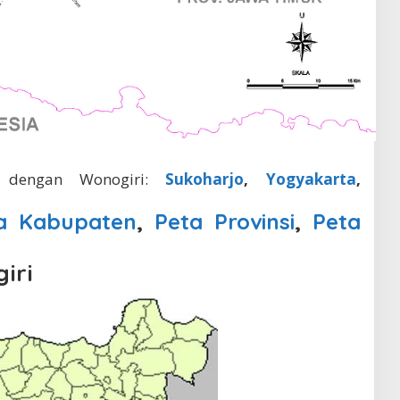
n dengan Wonogiri:
Sukoharjo
,
Yogyakarta
,
a Kabupaten
,
Peta Provinsi
,
Peta
iri