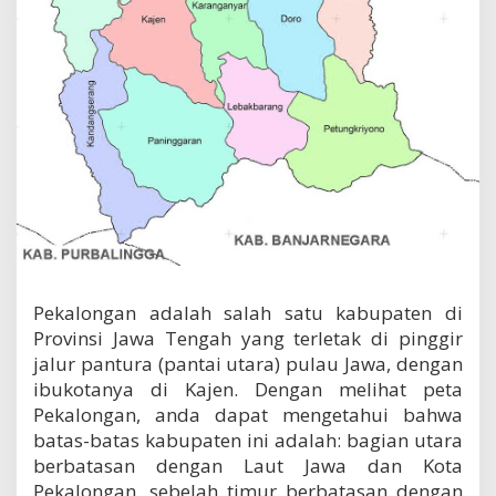
g
a
n
L
e
n
g
k
a
p
1
9
K
e
c
Pekalongan adalah salah satu kabupaten di
a
m
Provinsi Jawa Tengah yang terletak di pinggir
a
jalur pantura (pantai utara) pulau Jawa, dengan
t
ibukotanya di Kajen. Dengan melihat peta
a
Pekalongan, anda dapat mengetahui bahwa
n
batas-batas kabupaten ini adalah: bagian utara
berbatasan dengan Laut Jawa dan Kota
Pekalongan, sebelah timur berbatasan dengan