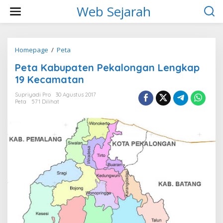
L
Web Sejarah
e
w
a
t
i
Homepage
/
Peta
P
k
e
Peta Kabupaten Pekalongan Lengkap
e
t
k
a
19 Kecamatan
o
K
n
a
Supriyadi Pro
30 Agustus 2017
t
Peta
571 Dilihat
b
e
u
n
p
a
t
e
n
P
e
k
a
l
o
n