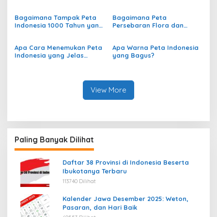
Menggambarkan
dari Eropa ke Indonesia?
Persebaran Curah Hujan di
Bagaimana Tampak Peta
Bagaimana Peta
Indonesia?
Indonesia 1000 Tahun yang
Persebaran Flora dan
Lalu?
Fauna di Indonesia?
Apa Cara Menemukan Peta
Apa Warna Peta Indonesia
Indonesia yang Jelas
yang Bagus?
secara Online?
View More
Paling Banyak Dilihat
Daftar 38 Provinsi di Indonesia Beserta
Ibukotanya Terbaru
113740 Dilihat
Kalender Jawa Desember 2025: Weton,
Pasaran, dan Hari Baik