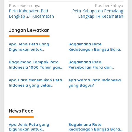
N
Pos sebelumnya
Pos berikutnya
Peta Kabupaten Pati
Peta Kabupaten Pemalang
a
Lengkap 21 Kecamatan
Lengkap 14 Kecamatan
v
i
Jangan Lewatkan
g
Apa Jenis Peta yang
Bagaimana Rute
a
Digunakan untuk
Kedatangan Bangsa Barat
s
Menggambarkan
dari Eropa ke Indonesia?
Persebaran Curah Hujan di
Bagaimana Tampak Peta
Bagaimana Peta
i
Indonesia?
Indonesia 1000 Tahun yang
Persebaran Flora dan
p
Lalu?
Fauna di Indonesia?
o
Apa Cara Menemukan Peta
Apa Warna Peta Indonesia
Indonesia yang Jelas
yang Bagus?
s
secara Online?
News Feed
Apa Jenis Peta yang
Bagaimana Rute
Digunakan untuk
Kedatangan Bangsa Barat