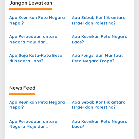
v
Jangan Lewatkan
i
g
Apa Keunikan Peta Negara
Apa Sebab Konflik antara
Nepal?
Israel dan Palestina?
a
s
Apa Perbedaan antara
Apa Keunikan Peta Negara
Negara Maju dan
Laos?
i
Berkembang berdasarkan
p
Peta?
Apa Saja Kota-Kota Besar
Apa Fungsi dan Manfaat
o
di Negara Laos?
Peta Negara Eropa?
s
News Feed
Apa Keunikan Peta Negara
Apa Sebab Konflik antara
Nepal?
Israel dan Palestina?
Apa Perbedaan antara
Apa Keunikan Peta Negara
Negara Maju dan
Laos?
Berkembang berdasarkan
Peta?