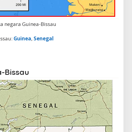
ta negara Guinea-Bissau
issau:
Guinea
,
Senegal
a-Bissau