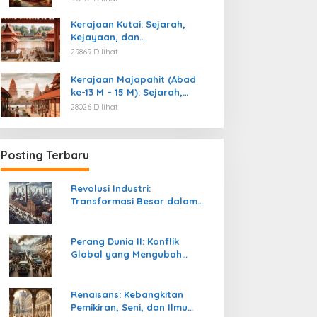
Kemerdekaan
Kerajaan Kutai: Sejarah,
Kejayaan, dan
Peninggalannya (Abad ke-4
29869 Dilihat
M)
Kerajaan Majapahit (Abad
ke-13 M – 15 M): Sejarah,
Kejayaan, dan
28026 Dilihat
Peninggalannya
Posting Terbaru
Revolusi Industri:
Transformasi Besar dalam
Sejarah Peradaban Manusia
Perang Dunia II: Konflik
Global yang Mengubah
Tatanan Politik, Sosial, dan
Peradaban Dunia
Renaisans: Kebangkitan
Pemikiran, Seni, dan Ilmu