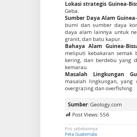
Lokasi strategis Guinea-Bis
Geba.
Sumber Daya Alam Guinea-
bumi dan sumber daya kome
daya alam lainnya untuk nega
granit, dan batu kapur.
Bahaya Alam Guinea-Biss
meliputi kebakaran semak 
kering, dan berdebu yang 
kemarau.
Masalah Lingkungan Gui
masalah lingkungan, yang m
overgrazing dan overfishing.
Sumber
: Geology.com
Post Views:
556
N
Pos sebelumnya
Peta Guatemala