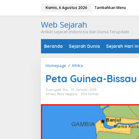
L
Tambahkan Menu
e
Kamis, 6 Agustus 2026
w
a
Web Sejarah
t
i
Artikel sejarah Indonesia dan Dunia Terupdate
k
e
Beranda
Sejarah Dunia
Sejarah Hari in
k
o
n
t
Homepage
/
Afrika
P
e
e
n
Peta Guinea-Bissau
t
a
G
Supriyadi Pro
15 Januari 2019
u
Afrika
,
Peta Negara
556 Dilihat
i
n
e
a
-
B
i
s