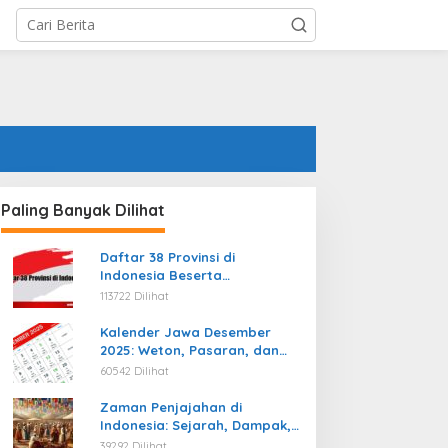
Paling Banyak Dilihat
Daftar 38 Provinsi di
Indonesia Beserta
Ibukotanya Terbaru
113722 Dilihat
Kalender Jawa Desember
2025: Weton, Pasaran, dan
Hari Baik
60542 Dilihat
Zaman Penjajahan di
Indonesia: Sejarah, Dampak,
dan Perjuangan Menuju
39292 Dilihat