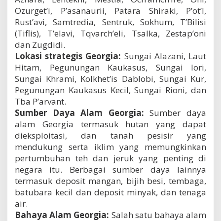
Ozurget’i, P’asanaurii, Patara Shiraki, P’ot’I,
Rust’avi, Samtredia, Sentruk, Sokhum, T’Bilisi
(Tiflis), T’elavi, Tqvarch’eli, Tsalka, Zestap’oni
dan Zugdidi.
Lokasi strategis Georgia:
Sungai Alazani, Laut
Hitam, Pegunungan Kaukasus, Sungai Iori,
Sungai Khrami, Kolkhet’is Dablobi, Sungai Kur,
Pegunungan Kaukasus Kecil, Sungai Rioni, dan
Tba P’arvant.
Sumber Daya Alam Georgia:
Sumber daya
alam Georgia termasuk hutan yang dapat
dieksploitasi, dan tanah pesisir yang
mendukung serta iklim yang memungkinkan
pertumbuhan teh dan jeruk yang penting di
negara itu. Berbagai sumber daya lainnya
termasuk deposit mangan, bijih besi, tembaga,
batubara kecil dan deposit minyak, dan tenaga
air.
Bahaya Alam Georgia:
Salah satu bahaya alam