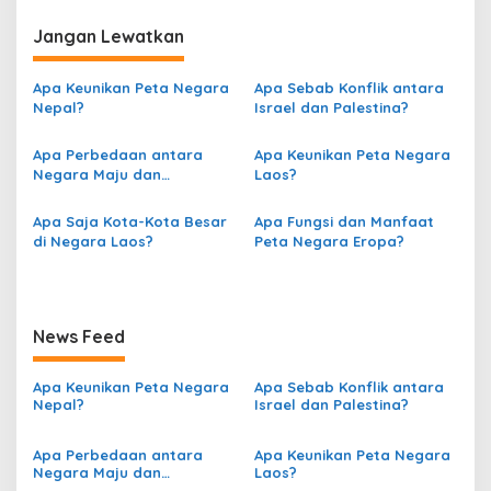
a
v
Jangan Lewatkan
i
g
Apa Keunikan Peta Negara
Apa Sebab Konflik antara
Nepal?
Israel dan Palestina?
a
s
Apa Perbedaan antara
Apa Keunikan Peta Negara
Negara Maju dan
Laos?
i
Berkembang berdasarkan
p
Peta?
Apa Saja Kota-Kota Besar
Apa Fungsi dan Manfaat
o
di Negara Laos?
Peta Negara Eropa?
s
News Feed
Apa Keunikan Peta Negara
Apa Sebab Konflik antara
Nepal?
Israel dan Palestina?
Apa Perbedaan antara
Apa Keunikan Peta Negara
Negara Maju dan
Laos?
Berkembang berdasarkan