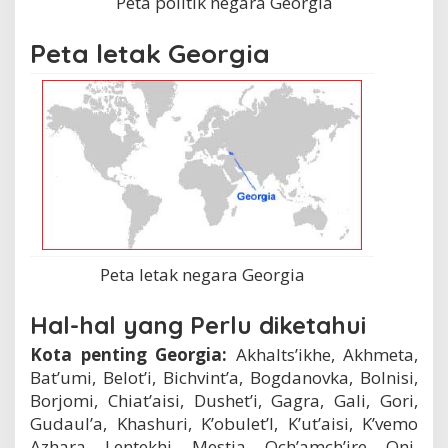
Peta politik negara Georgia
Peta letak Georgia
Peta letak negara Georgia
Hal-hal yang Perlu diketahui
Kota penting Georgia:
Akhalts’ikhe, Akhmeta,
Bat’umi, Belot’i, Bichvint’a, Bogdanovka, Bolnisi,
Borjomi, Chiat’aisi, Dushet’i, Gagra, Gali, Gori,
Gudaul’a, Khashuri, K’obulet’I, K’ut’aisi, K’vemo
Azhara, Lentekhi, Mestia, Och’amch’ire, Oni,