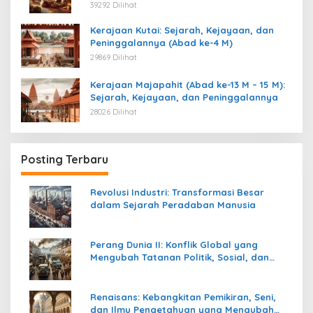
Kemerdekaan
39292 Dilihat
Kerajaan Kutai: Sejarah, Kejayaan, dan
Peninggalannya (Abad ke-4 M)
29869 Dilihat
Kerajaan Majapahit (Abad ke-13 M – 15 M):
Sejarah, Kejayaan, dan Peninggalannya
28026 Dilihat
Posting Terbaru
Revolusi Industri: Transformasi Besar
dalam Sejarah Peradaban Manusia
Perang Dunia II: Konflik Global yang
Mengubah Tatanan Politik, Sosial, dan
Peradaban Dunia
Renaisans: Kebangkitan Pemikiran, Seni,
dan Ilmu Pengetahuan yang Mengubah