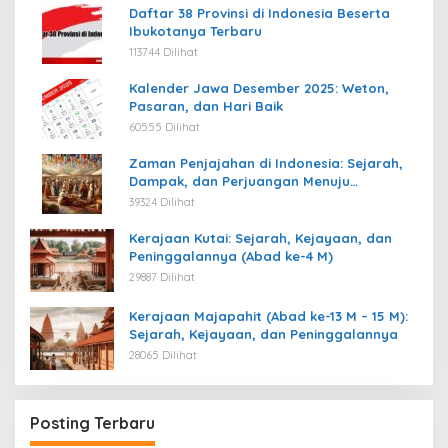
Daftar 38 Provinsi di Indonesia Beserta
Ibukotanya Terbaru
113744 Dilihat
Kalender Jawa Desember 2025: Weton,
Pasaran, dan Hari Baik
60555 Dilihat
Zaman Penjajahan di Indonesia: Sejarah,
Dampak, dan Perjuangan Menuju
Kemerdekaan
39324 Dilihat
Kerajaan Kutai: Sejarah, Kejayaan, dan
Peninggalannya (Abad ke-4 M)
29887 Dilihat
Kerajaan Majapahit (Abad ke-13 M – 15 M):
Sejarah, Kejayaan, dan Peninggalannya
28065 Dilihat
Posting Terbaru