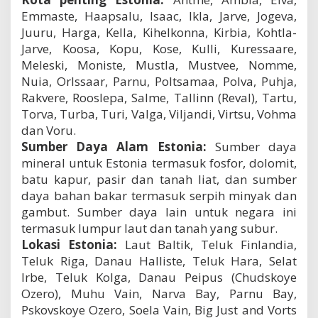
Emmaste, Haapsalu, Isaac, Ikla, Jarve, Jogeva,
Juuru, Harga, Kella, Kihelkonna, Kirbia, Kohtla-
Jarve, Koosa, Kopu, Kose, Kulli, Kuressaare,
Meleski, Moniste, Mustla, Mustvee, Nomme,
Nuia, Orlssaar, Parnu, Poltsamaa, Polva, Puhja,
Rakvere, Rooslepa, Salme, Tallinn (Reval), Tartu,
Torva, Turba, Turi, Valga, Viljandi, Virtsu, Vohma
dan Voru.
Sumber Daya Alam Estonia:
Sumber daya
mineral untuk Estonia termasuk fosfor, dolomit,
batu kapur, pasir dan tanah liat, dan sumber
daya bahan bakar termasuk serpih minyak dan
gambut. Sumber daya lain untuk negara ini
termasuk lumpur laut dan tanah yang subur.
Lokasi Estonia:
Laut Baltik, Teluk Finlandia,
Teluk Riga, Danau Halliste, Teluk Hara, Selat
Irbe, Teluk Kolga, Danau Peipus (Chudskoye
Ozero), Muhu Vain, Narva Bay, Parnu Bay,
Pskovskoye Ozero, Soela Vain, Big Just and Vorts