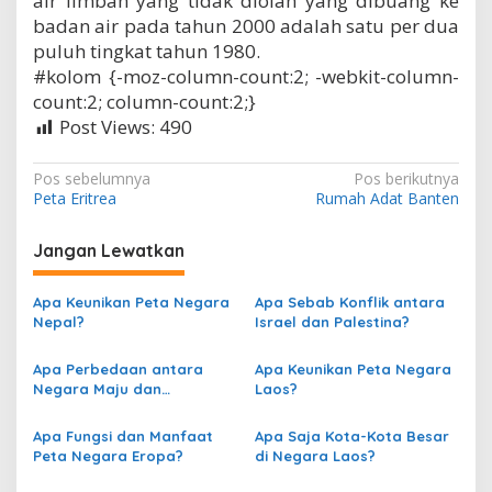
air limbah yang tidak diolah yang dibuang ke
badan air pada tahun 2000 adalah satu per dua
puluh tingkat tahun 1980.
#kolom {-moz-column-count:2; -webkit-column-
count:2; column-count:2;}
Post Views:
490
N
Pos sebelumnya
Pos berikutnya
Peta Eritrea
Rumah Adat Banten
a
v
Jangan Lewatkan
i
g
Apa Keunikan Peta Negara
Apa Sebab Konflik antara
Nepal?
Israel dan Palestina?
a
s
Apa Perbedaan antara
Apa Keunikan Peta Negara
Negara Maju dan
Laos?
i
Berkembang berdasarkan
p
Peta?
Apa Fungsi dan Manfaat
Apa Saja Kota-Kota Besar
o
Peta Negara Eropa?
di Negara Laos?
s