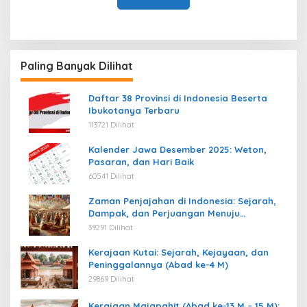
Paling Banyak Dilihat
Daftar 38 Provinsi di Indonesia Beserta
Ibukotanya Terbaru
113721 Dilihat
Kalender Jawa Desember 2025: Weton,
Pasaran, dan Hari Baik
60541 Dilihat
Zaman Penjajahan di Indonesia: Sejarah,
Dampak, dan Perjuangan Menuju
Kemerdekaan
39291 Dilihat
Kerajaan Kutai: Sejarah, Kejayaan, dan
Peninggalannya (Abad ke-4 M)
29869 Dilihat
Kerajaan Majapahit (Abad ke-13 M – 15 M):