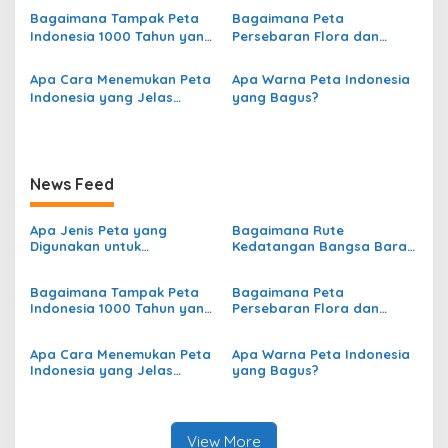
Persebaran Curah Hujan di
Bagaimana Tampak Peta
Bagaimana Peta
i
Indonesia?
Indonesia 1000 Tahun yang
Persebaran Flora dan
p
Lalu?
Fauna di Indonesia?
o
Apa Cara Menemukan Peta
Apa Warna Peta Indonesia
Indonesia yang Jelas
yang Bagus?
s
secara Online?
News Feed
Apa Jenis Peta yang
Bagaimana Rute
Digunakan untuk
Kedatangan Bangsa Barat
Menggambarkan
dari Eropa ke Indonesia?
Persebaran Curah Hujan di
Bagaimana Tampak Peta
Bagaimana Peta
Indonesia?
Indonesia 1000 Tahun yang
Persebaran Flora dan
Lalu?
Fauna di Indonesia?
Apa Cara Menemukan Peta
Apa Warna Peta Indonesia
Indonesia yang Jelas
yang Bagus?
secara Online?
View More