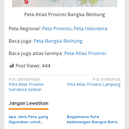
Peta Atlas Provinsi Bangka Belitung
Peta Regional:
Peta Provinsi
,
Peta Indonesia
Baca juga:
Peta Bangka Belitung
Baca juga atlas lainnya:
Peta Atlas Provinsi
Post Views:
444
N
Pos sebelumnya
Pos berikutnya
Peta Atlas Provinsi
Peta Atlas Provinsi Lampung
a
Sumatera Selatan
v
i
Jangan Lewatkan
g
Apa Jenis Peta yang
Bagaimana Rute
a
Digunakan untuk
Kedatangan Bangsa Barat
s
Menggambarkan
dari Eropa ke Indonesia?