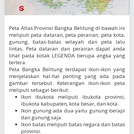
g
k
a
B
e
Peta Atlas Provinsi Bangka Belitung di bawah ini
l
meliputi peta dataran, peta perairan, peta kota,
i
gunung, batas-batas wilayah dan peta lalu
t
u
lintas. Peta dataran dan perairan dapat anda
n
lihat pada kotak LEGENDA berupa angka yang
g
tertera.
Peta Bangka Belitung terdapat ikon-ikon yang
menjelaskan hal-hal penting yang ada pada
gambar tersebut. Keterangan ikon-ikon peta
meliputi sebagai berikut:
Ikon ibukota meliputi ibukota provinsi,
ibukota kabupaten, kota besar, dan kota.
Ikon gunung ada dua yaitu gunung berapi
dan gunung saja.
Ikon batas meliputi batas negara dan batas
provinsi.