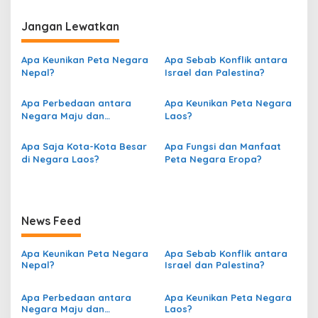
a
v
Jangan Lewatkan
i
g
Apa Keunikan Peta Negara
Apa Sebab Konflik antara
Nepal?
Israel dan Palestina?
a
s
Apa Perbedaan antara
Apa Keunikan Peta Negara
Negara Maju dan
Laos?
i
Berkembang berdasarkan
p
Peta?
Apa Saja Kota-Kota Besar
Apa Fungsi dan Manfaat
o
di Negara Laos?
Peta Negara Eropa?
s
News Feed
Apa Keunikan Peta Negara
Apa Sebab Konflik antara
Nepal?
Israel dan Palestina?
Apa Perbedaan antara
Apa Keunikan Peta Negara
Negara Maju dan
Laos?