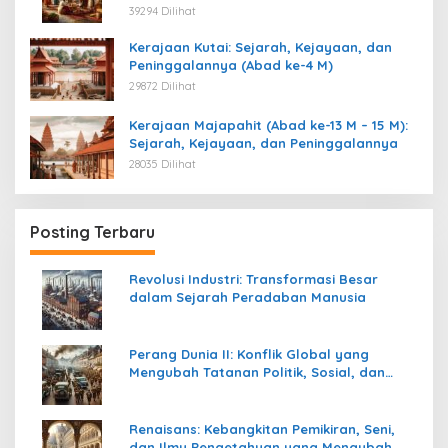
Kemerdekaan
39294 Dilihat
Kerajaan Kutai: Sejarah, Kejayaan, dan
Peninggalannya (Abad ke-4 M)
29872 Dilihat
Kerajaan Majapahit (Abad ke-13 M – 15 M):
Sejarah, Kejayaan, dan Peninggalannya
28035 Dilihat
Posting Terbaru
Revolusi Industri: Transformasi Besar
dalam Sejarah Peradaban Manusia
Perang Dunia II: Konflik Global yang
Mengubah Tatanan Politik, Sosial, dan
Peradaban Dunia
Renaisans: Kebangkitan Pemikiran, Seni,
dan Ilmu Pengetahuan yang Mengubah