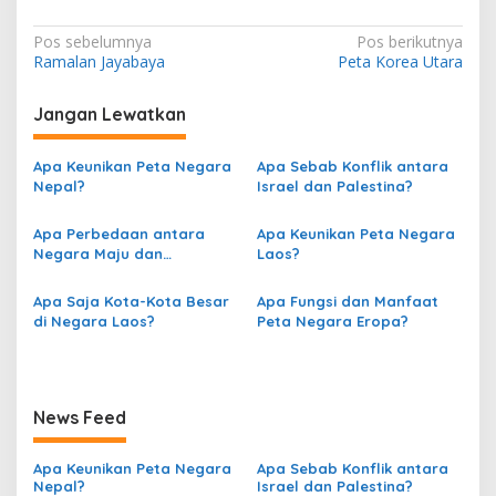
N
Pos sebelumnya
Pos berikutnya
Ramalan Jayabaya
Peta Korea Utara
a
v
Jangan Lewatkan
i
g
Apa Keunikan Peta Negara
Apa Sebab Konflik antara
Nepal?
Israel dan Palestina?
a
s
Apa Perbedaan antara
Apa Keunikan Peta Negara
Negara Maju dan
Laos?
i
Berkembang berdasarkan
p
Peta?
Apa Saja Kota-Kota Besar
Apa Fungsi dan Manfaat
o
di Negara Laos?
Peta Negara Eropa?
s
News Feed
Apa Keunikan Peta Negara
Apa Sebab Konflik antara
Nepal?
Israel dan Palestina?