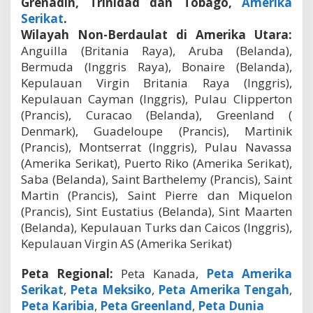
Grenadin, Trinidad dan Tobago,
Amerika
Serikat
.
Wilayah Non-Berdaulat di Amerika Utara:
Anguilla (Britania Raya), Aruba (Belanda),
Bermuda (Inggris Raya), Bonaire (Belanda),
Kepulauan Virgin Britania Raya (Inggris),
Kepulauan Cayman (Inggris), Pulau Clipperton
(Prancis), Curacao (Belanda), Greenland (
Denmark), Guadeloupe (Prancis), Martinik
(Prancis), Montserrat (Inggris), Pulau Navassa
(Amerika Serikat), Puerto Riko (Amerika Serikat),
Saba (Belanda), Saint Barthelemy (Prancis), Saint
Martin (Prancis), Saint Pierre dan Miquelon
(Prancis), Sint Eustatius (Belanda), Sint Maarten
(Belanda), Kepulauan Turks dan Caicos (Inggris),
Kepulauan Virgin AS (Amerika Serikat)
Peta Regional:
Peta Kanada,
Peta Amerika
Serikat
,
Peta Meksiko
,
Peta Amerika Tengah
,
Peta Karibia
,
Peta Greenland
,
Peta Dunia