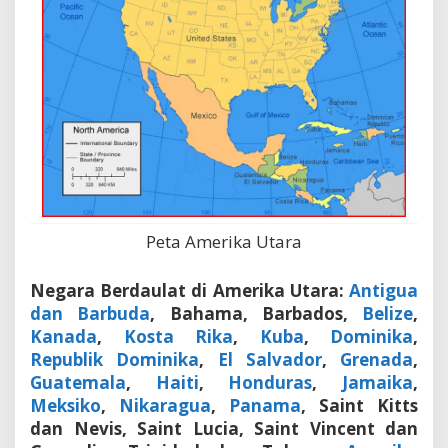
Peta Amerika Utara
Negara Berdaulat di Amerika Utara:
Antigua
dan Barbuda
, Bahama, Barbados,
Belize
,
Kanada
,
Kosta Rika
,
Kuba
,
Dominika
,
Republik Dominika
,
El Salvador
,
Grenada
,
Guatemala
,
Haiti
,
Honduras
,
Jamaika
,
Meksiko
,
Nikaragua
,
Panama
, Saint Kitts
dan Nevis, Saint Lucia, Saint Vincent dan