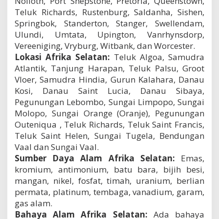
Nolloth, Port Shepstone, Pretoria, Queenstown,
Teluk Richards, Rustenburg, Saldanha, Sishen,
Springbok, Standerton, Stanger, Swellendam,
Ulundi, Umtata, Upington, Vanrhynsdorp,
Vereeniging, Vryburg, Witbank, dan Worcester.
Lokasi Afrika Selatan:
Teluk Algoa, Samudra
Atlantik, Tanjung Harapan, Teluk Palsu, Groot
Vloer, Samudra Hindia, Gurun Kalahara, Danau
Kosi, Danau Saint Lucia, Danau Sibaya,
Pegunungan Lebombo, Sungai Limpopo, Sungai
Molopo, Sungai Orange (Oranje), Pegunungan
Outeniqua , Teluk Richards, Teluk Saint Francis,
Teluk Saint Helen, Sungai Tugela, Bendungan
Vaal dan Sungai Vaal.
Sumber Daya Alam Afrika Selatan:
Emas,
kromium, antimonium, batu bara, bijih besi,
mangan, nikel, fosfat, timah, uranium, berlian
permata, platinum, tembaga, vanadium, garam,
gas alam.
Bahaya Alam Afrika Selatan:
Ada bahaya