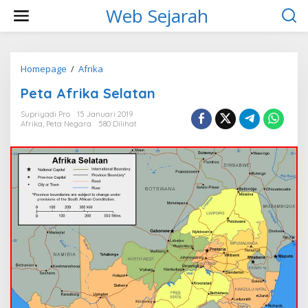
L
Web Sejarah
e
w
a
t
i
Homepage
/
Afrika
P
k
e
Peta Afrika Selatan
e
t
k
a
Supriyadi Pro
15 Januari 2019
o
A
Afrika
,
Peta Negara
580 Dilihat
n
f
t
r
e
i
n
k
a
S
e
l
a
t
a
n