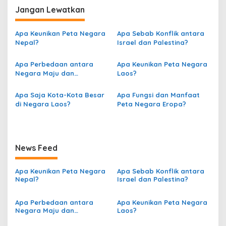
v
Jangan Lewatkan
i
g
Apa Keunikan Peta Negara
Apa Sebab Konflik antara
Nepal?
Israel dan Palestina?
a
s
Apa Perbedaan antara
Apa Keunikan Peta Negara
Negara Maju dan
Laos?
i
Berkembang berdasarkan
p
Peta?
Apa Saja Kota-Kota Besar
Apa Fungsi dan Manfaat
o
di Negara Laos?
Peta Negara Eropa?
s
News Feed
Apa Keunikan Peta Negara
Apa Sebab Konflik antara
Nepal?
Israel dan Palestina?
Apa Perbedaan antara
Apa Keunikan Peta Negara
Negara Maju dan
Laos?
Berkembang berdasarkan