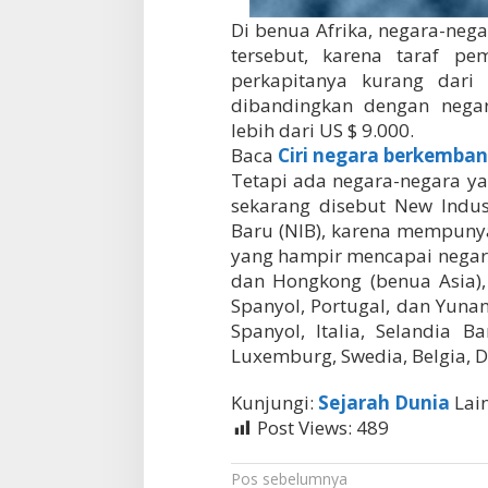
Di benua Afrika, negara-neg
tersebut, karena taraf p
perkapitanya kurang dari 
dibandingkan dengan nega
lebih dari US $ 9.000.
Baca
Ciri negara berkemba
Tetapi ada negara-negara y
sekarang disebut New Indust
Baru (NIB), karena mempuny
yang hampir mencapai negara 
dan Hongkong (benua Asia), 
Spanyol, Portugal, dan Yunan
Spanyol, Italia, Selandia Ba
Luxemburg, Swedia, Belgia, 
Kunjungi:
Sejarah Dunia
Lai
Post Views:
489
N
Pos sebelumnya