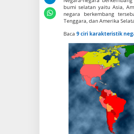
Negara-negara berkembang 
a
bumi selatan yaitu Asia, Ame
negara berkembang terseba
Tenggara, dan Amerika Selat
Baca
9 ciri karakteristik ne