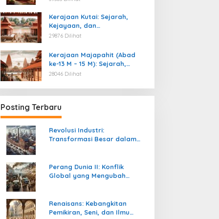
Kemerdekaan
Kerajaan Kutai: Sejarah,
Kejayaan, dan
Peninggalannya (Abad ke-4
29876 Dilihat
M)
Kerajaan Majapahit (Abad
ke-13 M – 15 M): Sejarah,
Kejayaan, dan
28046 Dilihat
Peninggalannya
Posting Terbaru
Revolusi Industri:
Transformasi Besar dalam
Sejarah Peradaban Manusia
Perang Dunia II: Konflik
Global yang Mengubah
Tatanan Politik, Sosial, dan
Peradaban Dunia
Renaisans: Kebangkitan
Pemikiran, Seni, dan Ilmu