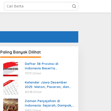
Paling Banyak Dilihat
Daftar 38 Provinsi di
Indonesia Beserta
Ibukotanya Terbaru
113731 Dilihat
Kalender Jawa Desember
2025: Weton, Pasaran, dan
Hari Baik
60548 Dilihat
Zaman Penjajahan di
Indonesia: Sejarah, Dampak,
dan Perjuangan Menuju
39303 Dilihat