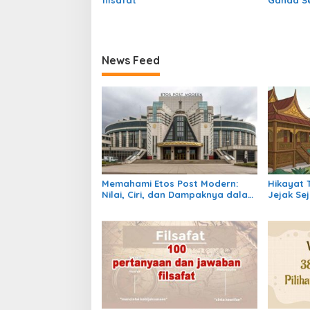
News Feed
Memahami Etos Post Modern:
Hikayat 
Nilai, Ciri, dan Dampaknya dalam
Jejak Se
Masyarakat Kontemporer
Lintasan