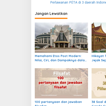
Perlawanan PETA di 3 daerah Indon
a
v
Jangan Lewatkan
i
g
a
s
i
p
Memahami Etos Post Modern:
Hikayat 
o
Nilai, Ciri, dan Dampaknya dalam
Jejak Se
s
Masyarakat Kontemporer
Lintasan
100 pertanyaan dan jawaban
38 Soal 
filsafat
Ganda Se