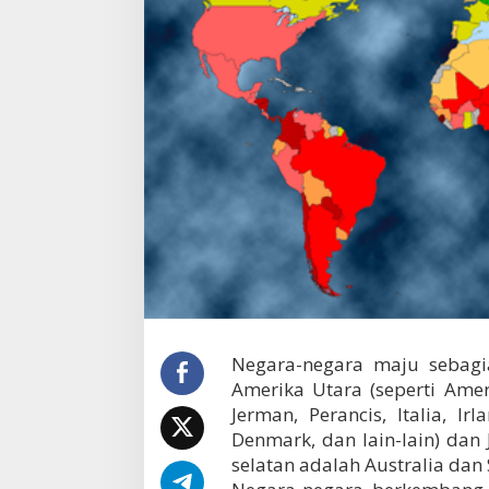
r
a
m
a
j
u
d
a
n
b
e
r
k
e
m
b
a
n
Negara-negara maju sebagi
g
Amerika Utara (seperti Ameri
d
i
Jerman, Perancis, Italia, Ir
d
Denmark, dan lain-lain) da
u
selatan adalah Australia dan 
n
i