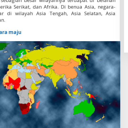
sebagian besar wilayahnya terdapat di belahan
rika Serikat, dan Afrika. Di benua Asia, negara-
r di wilayah Asia Tengah, Asia Selatan, Asia
an.
gara maju