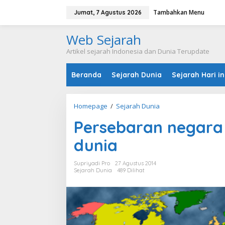
L
Tambahkan Menu
e
Jumat, 7 Agustus 2026
w
a
Web Sejarah
t
i
Artikel sejarah Indonesia dan Dunia Terupdate
k
e
Beranda
Sejarah Dunia
Sejarah Hari in
k
o
n
t
Homepage
/
Sejarah Dunia
P
e
e
n
Persebaran negara
r
s
dunia
e
b
a
Supriyadi Pro
27 Agustus 2014
r
Sejarah Dunia
489 Dilihat
a
n
n
e
g
a