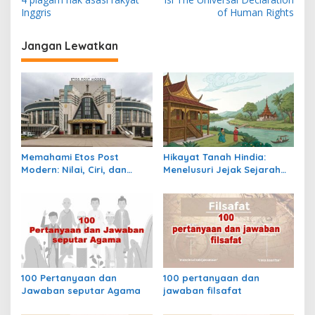
a
Inggris
of Human Rights
v
i
Jangan Lewatkan
g
a
s
i
p
Memahami Etos Post
Hikayat Tanah Hindia:
o
Modern: Nilai, Ciri, dan
Menelusuri Jejak Sejarah
s
Dampaknya dalam
Nusantara dalam Lintasan
Masyarakat Kontemporer
Waktu Kolonial
100 Pertanyaan dan
100 pertanyaan dan
Jawaban seputar Agama
jawaban filsafat