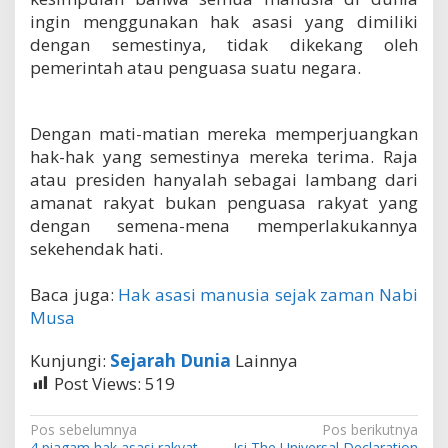
ingin menggunakan hak asasi yang dimiliki
dengan semestinya, tidak dikekang oleh
pemerintah atau penguasa suatu negara.
Dengan mati-matian mereka memperjuangkan
hak-hak yang semestinya mereka terima. Raja
atau presiden hanyalah sebagai lambang dari
amanat rakyat bukan penguasa rakyat yang
dengan semena-mena memperlakukannya
sekehendak hati.
Baca juga:
Hak asasi manusia sejak zaman Nabi
Musa
Kunjungi:
Sejarah Dunia
Lainnya
Post Views:
519
N
Pos sebelumnya
Pos berikutnya
4 piagam hak asasi rakyat
Isi The Universal Declaration