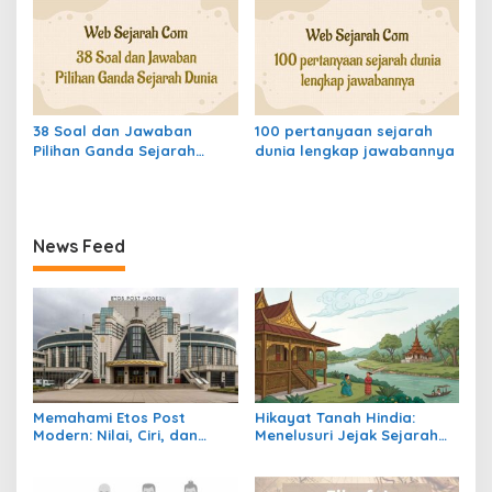
38 Soal dan Jawaban
100 pertanyaan sejarah
Pilihan Ganda Sejarah
dunia lengkap jawabannya
Dunia
News Feed
Memahami Etos Post
Hikayat Tanah Hindia:
Modern: Nilai, Ciri, dan
Menelusuri Jejak Sejarah
Dampaknya dalam
Nusantara dalam Lintasan
Masyarakat Kontemporer
Waktu Kolonial