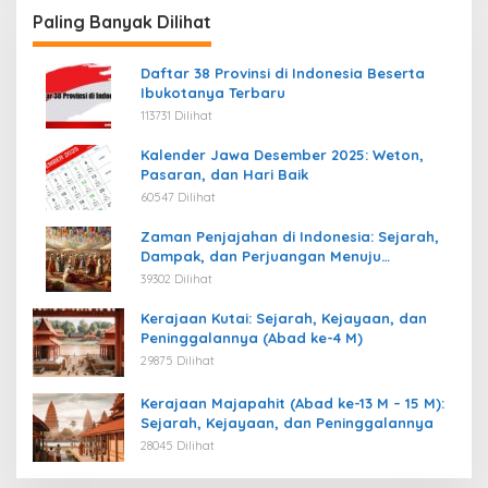
Paling Banyak Dilihat
Daftar 38 Provinsi di Indonesia Beserta
Ibukotanya Terbaru
113731 Dilihat
Kalender Jawa Desember 2025: Weton,
Pasaran, dan Hari Baik
60547 Dilihat
Zaman Penjajahan di Indonesia: Sejarah,
Dampak, dan Perjuangan Menuju
Kemerdekaan
39302 Dilihat
Kerajaan Kutai: Sejarah, Kejayaan, dan
Peninggalannya (Abad ke-4 M)
29875 Dilihat
Kerajaan Majapahit (Abad ke-13 M – 15 M):
Sejarah, Kejayaan, dan Peninggalannya
28045 Dilihat