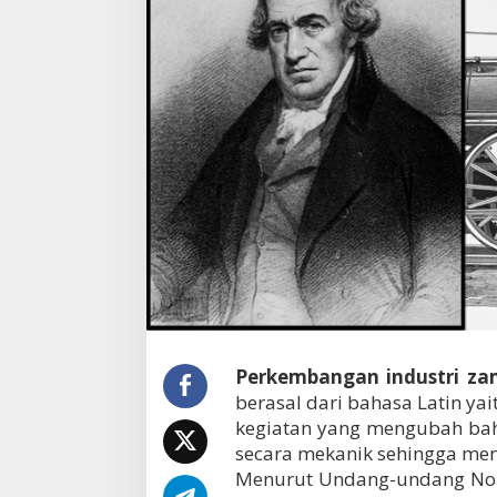
d
u
s
t
r
i
z
a
m
a
n
R
e
v
o
l
u
s
Perkembangan industri zam
i
I
berasal dari bahasa Latin yai
n
kegiatan yang mengubah bah
d
secara mekanik sehingga men
u
s
Menurut Undang-undang Nomo
t