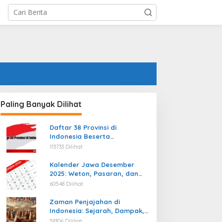
Paling Banyak Dilihat
Daftar 38 Provinsi di
Indonesia Beserta
Ibukotanya Terbaru
113733 Dilihat
Kalender Jawa Desember
2025: Weton, Pasaran, dan
Hari Baik
60548 Dilihat
Zaman Penjajahan di
Indonesia: Sejarah, Dampak,
dan Perjuangan Menuju
39306 Dilihat