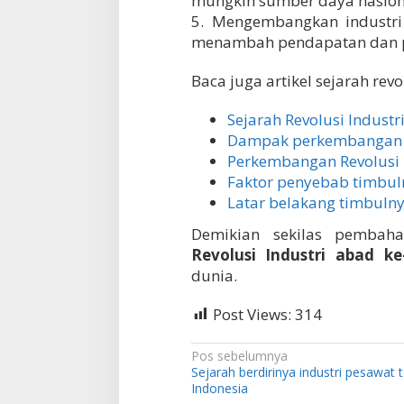
mungkin sumber daya nasion
5. Mengembangkan industri
menambah pendapatan dan pe
Baca juga artikel sejarah revo
Sejarah Revolusi Industr
Dampak perkembangan re
Perkembangan Revolusi In
Faktor penyebab timbuln
Latar belakang timbulnya
Demikian sekilas pembah
Revolusi Industri abad ke
dunia.
Post Views:
314
N
Pos sebelumnya
Sejarah berdirinya industri pesawat 
a
Indonesia