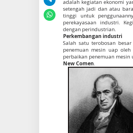
adalah kegiatan ekonomi y
r
setengah jadi dan atau bar
i
tinggi untuk penggunaann
a
b
perekayasaan industri. Ke
a
dengan perindustrian.
d
Perkembangan industri
k
Salah satu terobosan besar
e
-
penemuan mesin uap ole
1
perbaikan penemuan mesin 
8
New Comen
.