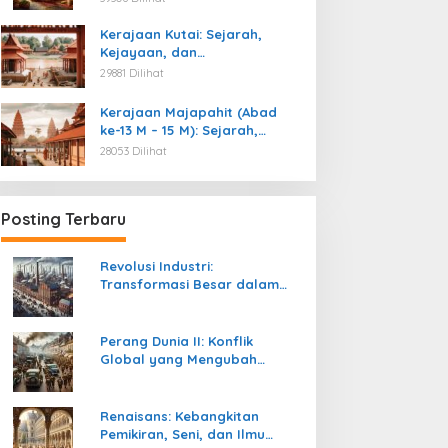
Kemerdekaan
Kerajaan Kutai: Sejarah,
Kejayaan, dan
Peninggalannya (Abad ke-4
29881 Dilihat
M)
Kerajaan Majapahit (Abad
ke-13 M – 15 M): Sejarah,
Kejayaan, dan
28053 Dilihat
Peninggalannya
Posting Terbaru
Revolusi Industri:
Transformasi Besar dalam
Sejarah Peradaban Manusia
Perang Dunia II: Konflik
Global yang Mengubah
Tatanan Politik, Sosial, dan
Peradaban Dunia
Renaisans: Kebangkitan
Pemikiran, Seni, dan Ilmu