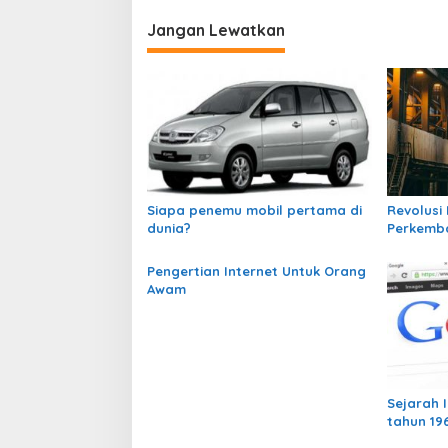
v
i
Jangan Lewatkan
g
a
s
i
p
o
Siapa penemu mobil pertama di
Revolusi 
s
dunia?
Perkemb
Pengertian Internet Untuk Orang
Awam
Sejarah I
tahun 19