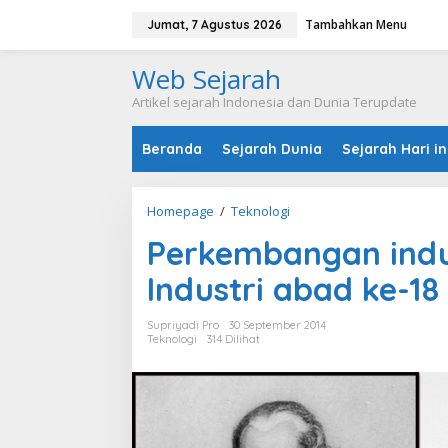
L
Tambahkan Menu
e
Jumat, 7 Agustus 2026
w
a
Web Sejarah
t
i
Artikel sejarah Indonesia dan Dunia Terupdate
k
e
Beranda
Sejarah Dunia
Sejarah Hari in
k
o
n
t
Homepage
/
Teknologi
P
e
e
n
Perkembangan indu
r
k
Industri abad ke-18
e
m
b
Supriyadi Pro
30 September 2014
a
Teknologi
314 Dilihat
n
g
a
n
i
n