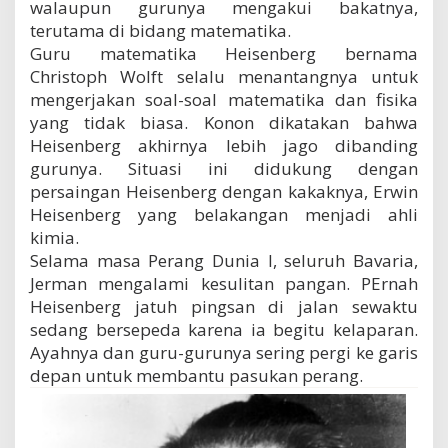
walaupun gurunya mengakui bakatnya,
i
terutama di bidang matematika.
s
e
Guru matematika Heisenberg bernama
n
Christoph Wolft selalu menantangnya untuk
b
mengerjakan soal-soal matematika dan fisika
e
yang tidak biasa. Konon dikatakan bahwa
r
g
Heisenberg akhirnya lebih jago dibanding
gurunya. Situasi ini didukung dengan
persaingan Heisenberg dengan kakaknya, Erwin
Heisenberg yang belakangan menjadi ahli
kimia.
Selama masa Perang Dunia I, seluruh Bavaria,
Jerman mengalami kesulitan pangan. PErnah
Heisenberg jatuh pingsan di jalan sewaktu
sedang bersepeda karena ia begitu kelaparan.
Ayahnya dan guru-gurunya sering pergi ke garis
depan untuk membantu pasukan perang.