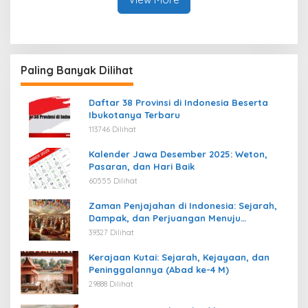
Paling Banyak Dilihat
Daftar 38 Provinsi di Indonesia Beserta
Ibukotanya Terbaru
113746 Dilihat
Kalender Jawa Desember 2025: Weton,
Pasaran, dan Hari Baik
60555 Dilihat
Zaman Penjajahan di Indonesia: Sejarah,
Dampak, dan Perjuangan Menuju
Kemerdekaan
39327 Dilihat
Kerajaan Kutai: Sejarah, Kejayaan, dan
Peninggalannya (Abad ke-4 M)
29888 Dilihat