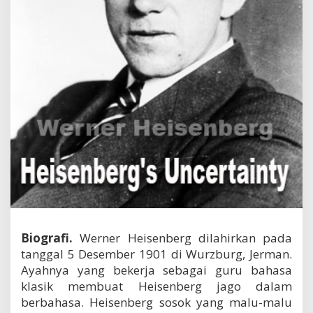
s
i
p
K
e
t
i
d
a
k
p
a
s
t
i
a
n
W
e
Biografi.
Werner Heisenberg dilahirkan pada
r
tanggal 5 Desember 1901 di Wurzburg, Jerman.
n
Ayahnya yang bekerja sebagai guru bahasa
e
klasik membuat Heisenberg jago dalam
r
H
berbahasa. Heisenberg sosok yang malu-malu
e