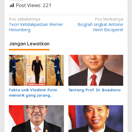
Post Views:
221
N
Pos sebelumnya
Pos berikutnya
Teori Ketidakpastian Werner
Biografi singkat Antoine
a
Heisenberg
Henri Becquerel
v
i
Jangan Lewatkan
g
a
s
i
p
Fakta unik Vladimir Putin
Tentang Prof. Dr. Boediono
o
menarik yang jarang
s
diketahui dunia