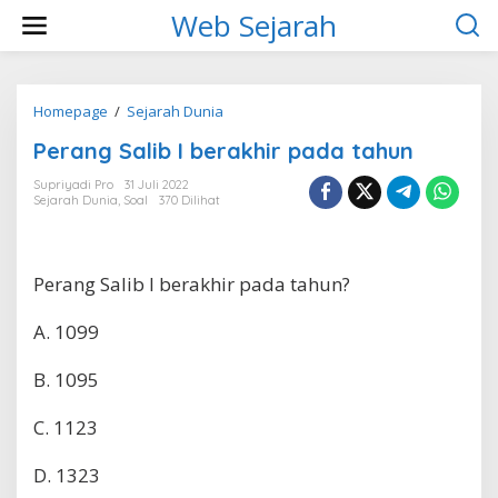
L
Web Sejarah
e
w
a
t
i
Homepage
/
Sejarah Dunia
P
k
e
Perang Salib I berakhir pada tahun
e
r
k
a
Supriyadi Pro
31 Juli 2022
o
n
Sejarah Dunia
,
Soal
370 Dilihat
n
g
t
S
e
a
n
l
Perang Salib I berakhir pada tahun?
i
b
A. 1099
I
b
e
B. 1095
r
a
C. 1123
k
h
i
D. 1323
r