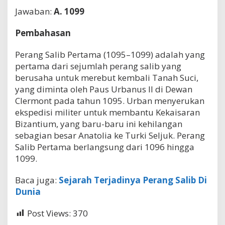
p
Jawaban:
A. 1099
a
d
Pembahasan
a
t
a
Perang Salib Pertama (1095–1099) adalah yang
h
pertama dari sejumlah perang salib yang
u
berusaha untuk merebut kembali Tanah Suci,
n
yang diminta oleh Paus Urbanus II di Dewan
Clermont pada tahun 1095. Urban menyerukan
ekspedisi militer untuk membantu Kekaisaran
Bizantium, yang baru-baru ini kehilangan
sebagian besar Anatolia ke Turki Seljuk. Perang
Salib Pertama berlangsung dari 1096 hingga
1099.
Baca juga:
Sejarah Terjadinya Perang Salib Di
Dunia
Post Views:
370