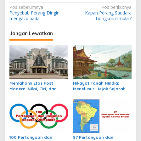
N
Pos sebelumnya
Pos berikutnya
Penyebab Perang Dingin
Kapan Perang Saudara
a
mengacu pada
Tiongkok dimulai?
v
i
Jangan Lewatkan
g
a
s
i
p
Memahami Etos Post
Hikayat Tanah Hindia:
o
Modern: Nilai, Ciri, dan
Menelusuri Jejak Sejarah
s
Dampaknya dalam
Nusantara dalam Lintasan
Masyarakat Kontemporer
Waktu Kolonial
100 Pertanyaan dan
87 Pertanyaan dan