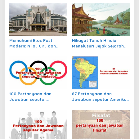
g
a
s
i
p
Memahami Etos Post
Hikayat Tanah Hindia:
o
Modern: Nilai, Ciri, dan
Menelusuri Jejak Sejarah
s
Dampaknya dalam
Nusantara dalam Lintasan
Masyarakat Kontemporer
Waktu Kolonial
100 Pertanyaan dan
87 Pertanyaan dan
Jawaban seputar
Jawaban seputar Amerika
Olimpiade
Selatan