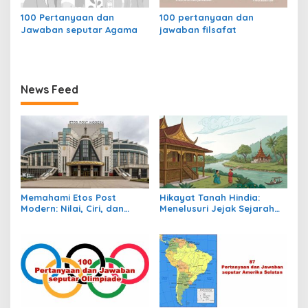
100 Pertanyaan dan
100 pertanyaan dan
Jawaban seputar Agama
jawaban filsafat
News Feed
Memahami Etos Post
Hikayat Tanah Hindia:
Modern: Nilai, Ciri, dan
Menelusuri Jejak Sejarah
Dampaknya dalam
Nusantara dalam Lintasan
Masyarakat Kontemporer
Waktu Kolonial