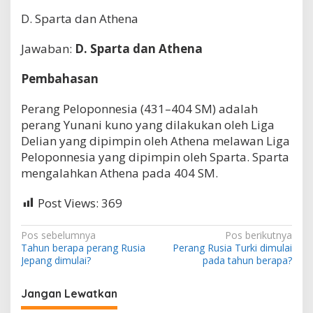
r
D. Sparta dan Athena
j
a
d
Jawaban:
D. Sparta dan Athena
i
a
Pembahasan
n
t
Perang Peloponnesia (431–404 SM) adalah
a
r
perang Yunani kuno yang dilakukan oleh Liga
a
Delian yang dipimpin oleh Athena melawan Liga
k
Peloponnesia yang dipimpin oleh Sparta. Sparta
o
mengalahkan Athena pada 404 SM.
t
a
m
Post Views:
369
a
n
N
a
Pos sebelumnya
Pos berikutnya
s
Tahun berapa perang Rusia
Perang Rusia Turki dimulai
a
a
Jepang dimulai?
pada tahun berapa?
j
v
a
i
Jangan Lewatkan
?