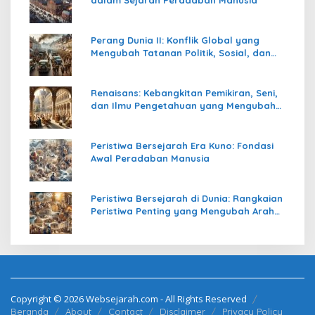
dalam Sejarah Peradaban Manusia
Perang Dunia II: Konflik Global yang
Mengubah Tatanan Politik, Sosial, dan
Peradaban Dunia
Renaisans: Kebangkitan Pemikiran, Seni,
dan Ilmu Pengetahuan yang Mengubah
Peradaban Dunia
Peristiwa Bersejarah Era Kuno: Fondasi
Awal Peradaban Manusia
Peristiwa Bersejarah di Dunia: Rangkaian
Peristiwa Penting yang Mengubah Arah
Peradaban Manusia
Copyright © 2026 Websejarah.com - All Rights Reserved
Beranda
About
Contact
Disclaimer
Privacy Policy