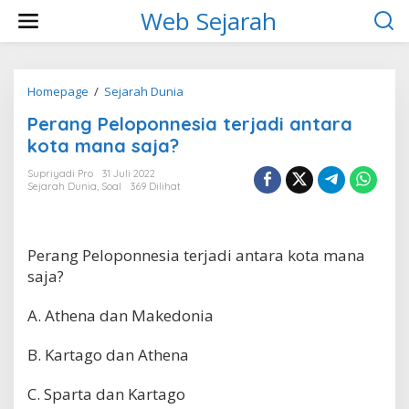
L
Web Sejarah
e
w
a
t
i
Homepage
/
Sejarah Dunia
P
k
e
Perang Peloponnesia terjadi antara
e
r
k
a
kota mana saja?
o
n
n
g
Supriyadi Pro
31 Juli 2022
t
Sejarah Dunia
,
Soal
369 Dilihat
P
e
e
n
l
o
Perang Peloponnesia terjadi antara kota mana
p
o
saja?
n
n
A. Athena dan Makedonia
e
s
B. Kartago dan Athena
i
a
t
C. Sparta dan Kartago
e