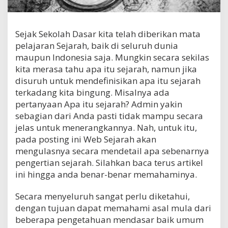
a
r
a
Sejak Sekolah Dasar kita telah diberikan mata
U
m
pelajaran Sejarah, baik di seluruh dunia
u
maupun Indonesia saja. Mungkin secara sekilas
m
kita merasa tahu apa itu sejarah, namun jika
d
a
disuruh untuk mendefinisikan apa itu sejarah
n
terkadang kita bingung. Misalnya ada
M
pertanyaan Apa itu sejarah? Admin yakin
e
sebagian dari Anda pasti tidak mampu secara
n
u
jelas untuk menerangkannya. Nah, untuk itu,
r
pada posting ini Web Sejarah akan
u
mengulasnya secara mendetail apa sebenarnya
t
pengertian sejarah. Silahkan baca terus artikel
P
a
ini hingga anda benar-benar memahaminya.
r
a
Secara menyeluruh sangat perlu diketahui,
A
dengan tujuan dapat memahami asal mula dari
h
l
beberapa pengetahuan mendasar baik umum
i