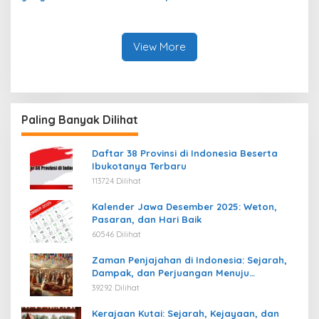
demokrasi terpimpin
View More
Paling Banyak Dilihat
Daftar 38 Provinsi di Indonesia Beserta
Ibukotanya Terbaru
113724 Dilihat
Kalender Jawa Desember 2025: Weton,
Pasaran, dan Hari Baik
60546 Dilihat
Zaman Penjajahan di Indonesia: Sejarah,
Dampak, dan Perjuangan Menuju
Kemerdekaan
39292 Dilihat
Kerajaan Kutai: Sejarah, Kejayaan, dan