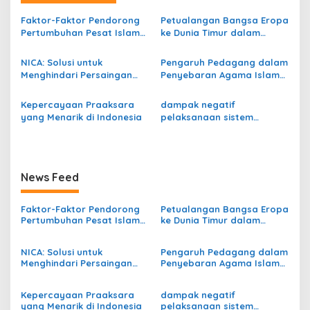
a
Faktor-Faktor Pendorong
Petualangan Bangsa Eropa
s
Pertumbuhan Pesat Islam
ke Dunia Timur dalam
di Indonesia
Menyebarkan Agama
i
Nasrani
NICA: Solusi untuk
Pengaruh Pedagang dalam
p
Menghindari Persaingan
Penyebaran Agama Islam
Dagang Antar Pengusaha
di Indonesia
o
Belanda
Kepercayaan Praaksara
dampak negatif
s
yang Menarik di Indonesia
pelaksanaan sistem
demokrasi terpimpin
News Feed
Faktor-Faktor Pendorong
Petualangan Bangsa Eropa
Pertumbuhan Pesat Islam
ke Dunia Timur dalam
di Indonesia
Menyebarkan Agama
Nasrani
NICA: Solusi untuk
Pengaruh Pedagang dalam
Menghindari Persaingan
Penyebaran Agama Islam
Dagang Antar Pengusaha
di Indonesia
Belanda
Kepercayaan Praaksara
dampak negatif
yang Menarik di Indonesia
pelaksanaan sistem