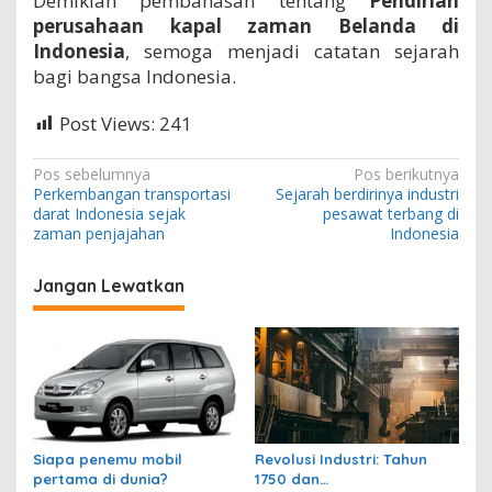
Demikian pembahasan tentang
Pendirian
perusahaan kapal zaman Belanda di
Indonesia
, semoga menjadi catatan sejarah
bagi bangsa Indonesia.
Post Views:
241
N
Pos sebelumnya
Pos berikutnya
Perkembangan transportasi
Sejarah berdirinya industri
a
darat Indonesia sejak
pesawat terbang di
v
zaman penjajahan
Indonesia
i
Jangan Lewatkan
g
a
s
i
p
o
Siapa penemu mobil
Revolusi Industri: Tahun
s
pertama di dunia?
1750 dan