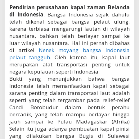
a
Pendirian perusahaan kapal zaman Belanda
p
di Indonesia
.
Bangsa Indonesia sejak dahulu
a
l
telah dikenal sebagai bangsa pelaut ulung,
z
karena terbiasa mengarungi lautan di wilayah
a
nusantara, bahkan telah berlayar sampai ke
m
luar wilayah nusantara. Hal ini pernah dibahas
a
n
di artikel
Nenek moyang bangsa Indonesia
B
pelaut tangguh
. Oleh karena itu, kapal laut
e
merupakan alat transportasi penting untuk
l
a
negara kepulauan seperti Indonesia.
n
Bukti yang menunjukkan bahwa bangsa
d
Indonesia telah memanfaatkan kapal sebagai
a
sarana penting dalam transportasi laut adalah
d
i
seperti yang telah tergambar pada relief-relief
I
Candi Borobudur dalam bentuk perahu
n
bercadik, yang telah mampu berlayar hingga
d
jauh sampai ke Pulau Madagaskar (Afrika)
o
n
Selain itu juga adanya pembuatan kapal pinisi
e
yang dilakukan bangsa Bugis di Sulawesi
s