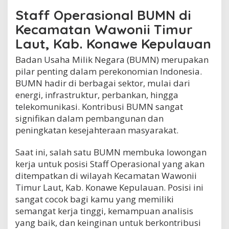
w
Staff Operasional BUMN di
o
n
Kecamatan Wawonii Timur
i
Laut, Kab. Konawe Kepulauan
i
T
Badan Usaha Milik Negara (BUMN) merupakan
i
pilar penting dalam perekonomian Indonesia.
m
u
BUMN hadir di berbagai sektor, mulai dari
r
energi, infrastruktur, perbankan, hingga
L
telekomunikasi. Kontribusi BUMN sangat
a
signifikan dalam pembangunan dan
u
t
peningkatan kesejahteraan masyarakat.
,
K
Saat ini, salah satu BUMN membuka lowongan
a
kerja untuk posisi Staff Operasional yang akan
b
.
ditempatkan di wilayah Kecamatan Wawonii
K
Timur Laut, Kab. Konawe Kepulauan. Posisi ini
o
sangat cocok bagi kamu yang memiliki
n
a
semangat kerja tinggi, kemampuan analisis
w
yang baik, dan keinginan untuk berkontribusi
e