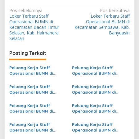
N
Pos sebelumnya
Pos berikutnya
Loker Terbaru Staff
Loker Terbaru Staff
a
Operasional BUMN di
Operasional BUMN di
v
Kecamatan Bacan Timur
Kecamatan Sembawa, Kab.
Selatan, Kab. Halmahera
Banyuasin
i
Selatan
g
Posting Terkait
a
s
Peluang Kerja Staff
Peluang Kerja Staff
i
Operasional BUMN di
Operasional BUMN di
p
Kecamatan Slogohimo,
Kecamatan Mbulmu Yalma,
Kab. Wonogiri
Kab. Nduga
Peluang Kerja Staff
Peluang Kerja Staff
o
Operasional BUMN di
Operasional BUMN di
s
Kecamatan Panai Hilir, Kab.
Kecamatan Jatilawang,
Labuhanbatu
Kab. Banyumas
Peluang Kerja Staff
Peluang Kerja Staff
Operasional BUMN di
Operasional BUMN di
Kecamatan
Kecamatan Gunem, Kab.
Padangsidimpuan
Rembang
Peluang Kerja Staff
Peluang Kerja Staff
Hutaimbaru, Kota
Operasional BUMN di
Operasional BUMN di
Padangsidimpuan
Kecamatan Denpasar
Kecamatan Maratua, Kab.