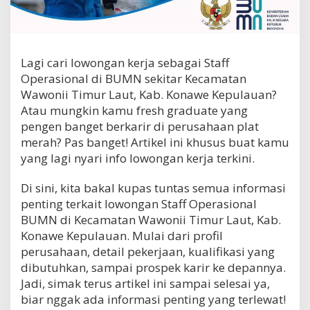
r
a
s
i
o
Lagi cari lowongan kerja sebagai Staff
n
Operasional di BUMN sekitar Kecamatan
a
Wawonii Timur Laut, Kab. Konawe Kepulauan?
l
B
Atau mungkin kamu fresh graduate yang
U
pengen banget berkarir di perusahaan plat
M
merah? Pas banget! Artikel ini khusus buat kamu
N
yang lagi nyari info lowongan kerja terkini.
d
i
K
Di sini, kita bakal kupas tuntas semua informasi
e
penting terkait lowongan Staff Operasional
c
BUMN di Kecamatan Wawonii Timur Laut, Kab.
a
m
Konawe Kepulauan. Mulai dari profil
a
perusahaan, detail pekerjaan, kualifikasi yang
t
dibutuhkan, sampai prospek karir ke depannya.
a
Jadi, simak terus artikel ini sampai selesai ya,
n
W
biar nggak ada informasi penting yang terlewat!
a