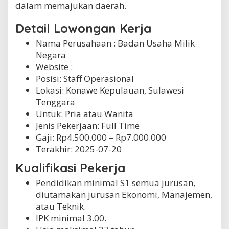
dalam memajukan daerah.
K
e
Detail Lowongan Kerja
p
u
Nama Perusahaan :
Badan Usaha Milik
l
Negara
a
u
Website :
a
Posisi: Staff Operasional
n
Lokasi: Konawe Kepulauan, Sulawesi
Tenggara
Untuk: Pria atau Wanita
Jenis Pekerjaan:
Full Time
Gaji: Rp
4.500.000
– Rp
7.000.000
Terakhir:
2025-07-20
Kualifikasi Pekerja
Pendidikan minimal S1 semua jurusan,
diutamakan jurusan Ekonomi, Manajemen,
atau Teknik.
IPK minimal 3.00.