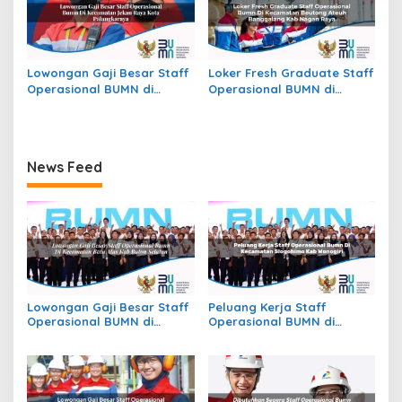
Lowongan Gaji Besar Staff
Loker Fresh Graduate Staff
Operasional BUMN di
Operasional BUMN di
Kecamatan Jekan Raya,
Kecamatan Beutong Ateuh
Kota Palangkaraya
Banggalang, Kab. Nagan
Raya
News Feed
Lowongan Gaji Besar Staff
Peluang Kerja Staff
Operasional BUMN di
Operasional BUMN di
Kecamatan Batu Atas, Kab.
Kecamatan Slogohimo,
Buton Selatan
Kab. Wonogiri