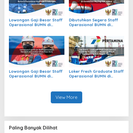
Lowongan Gaji Besar Staff
Dibutuhkan Segera Staff
Operasional BUMN di
Operasional BUMN di
Kecamatan Raya, Kab.
Kecamatan Mayong, Kab.
Simalungun
Jepara
Lowongan Gaji Besar Staff
Loker Fresh Graduate Staff
Operasional BUMN di
Operasional BUMN di
Kecamatan Jekan Raya,
Kecamatan Beutong Ateuh
Kota Palangkaraya
Banggalang, Kab. Nagan
Raya
View More
Paling Banyak Dilihat