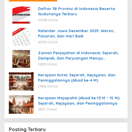
Daftar 38 Provinsi di Indonesia Beserta
Ibukotanya Terbaru
113708 Dilihat
Kalender Jawa Desember 2025: Weton,
Pasaran, dan Hari Baik
60533 Dilihat
Zaman Penjajahan di Indonesia: Sejarah,
Dampak, dan Perjuangan Menuju
Kemerdekaan
39283 Dilihat
Kerajaan Kutai: Sejarah, Kejayaan, dan
Peninggalannya (Abad ke-4 M)
29866 Dilihat
Kerajaan Majapahit (Abad ke-13 M – 15 M):
Sejarah, Kejayaan, dan Peninggalannya
28017 Dilihat
Posting Terbaru