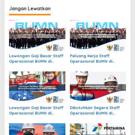
Barat, Kota Denpasar
Berau
Jangan Lewatkan
Lowongan Gaji Besar Staff
Peluang Kerja Staff
Operasional BUMN di
Operasional BUMN di
Kecamatan Batu Atas, Kab.
Kecamatan Slogohimo,
Buton Selatan
Kab. Wonogiri
Lowongan Gaji Besar Staff
Dibutuhkan Segera Staff
Operasional BUMN di
Operasional BUMN di
Kecamatan Raya, Kab.
Kecamatan Mayong, Kab.
Simalungun
Jepara