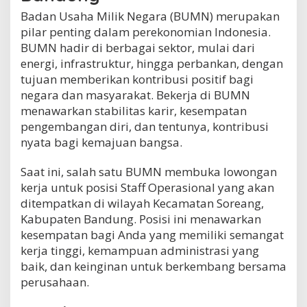
r
Badan Usaha Milik Negara (BUMN) merupakan
e
pilar penting dalam perekonomian Indonesia.
a
BUMN hadir di berbagai sektor, mulai dari
n
g
energi, infrastruktur, hingga perbankan, dengan
,
tujuan memberikan kontribusi positif bagi
K
negara dan masyarakat. Bekerja di BUMN
a
b
menawarkan stabilitas karir, kesempatan
.
pengembangan diri, dan tentunya, kontribusi
B
nyata bagi kemajuan bangsa.
a
n
d
Saat ini, salah satu BUMN membuka lowongan
u
kerja untuk posisi Staff Operasional yang akan
n
ditempatkan di wilayah Kecamatan Soreang,
g
Kabupaten Bandung. Posisi ini menawarkan
kesempatan bagi Anda yang memiliki semangat
kerja tinggi, kemampuan administrasi yang
baik, dan keinginan untuk berkembang bersama
perusahaan.