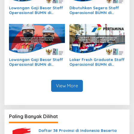
Lowongan Gaji Besar Staff
Dibutuhkan Segera Staff
Operasional BUMN di
Operasional BUMN di
Kecamatan Raya, Kab.
Kecamatan Mayong, Kab.
Simalungun
Jepara
Lowongan Gaji Besar Staff
Loker Fresh Graduate Staff
Operasional BUMN di
Operasional BUMN di
Kecamatan Jekan Raya,
Kecamatan Beutong Ateuh
Kota Palangkaraya
Banggalang, Kab. Nagan
Raya
View More
Paling Banyak Dilihat
Daftar 38 Provinsi di Indonesia Beserta