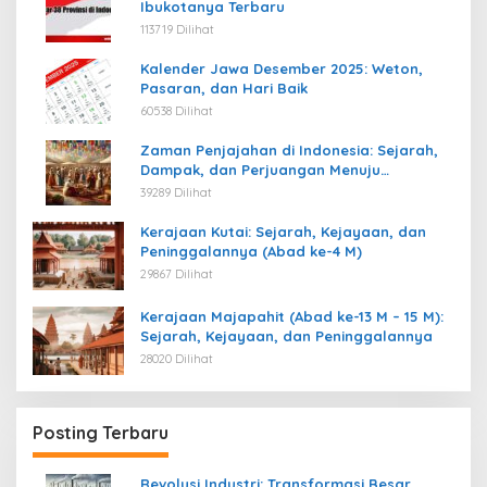
Ibukotanya Terbaru
113719 Dilihat
Kalender Jawa Desember 2025: Weton,
Pasaran, dan Hari Baik
60538 Dilihat
Zaman Penjajahan di Indonesia: Sejarah,
Dampak, dan Perjuangan Menuju
Kemerdekaan
39289 Dilihat
Kerajaan Kutai: Sejarah, Kejayaan, dan
Peninggalannya (Abad ke-4 M)
29867 Dilihat
Kerajaan Majapahit (Abad ke-13 M – 15 M):
Sejarah, Kejayaan, dan Peninggalannya
28020 Dilihat
Posting Terbaru
Revolusi Industri: Transformasi Besar