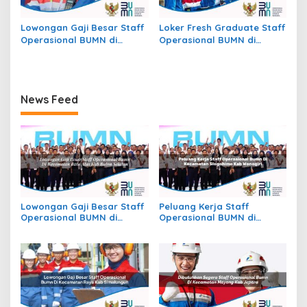
Lowongan Gaji Besar Staff
Loker Fresh Graduate Staff
Operasional BUMN di
Operasional BUMN di
Kecamatan Jekan Raya,
Kecamatan Beutong Ateuh
Kota Palangkaraya
Banggalang, Kab. Nagan
Raya
News Feed
Lowongan Gaji Besar Staff
Peluang Kerja Staff
Operasional BUMN di
Operasional BUMN di
Kecamatan Batu Atas, Kab.
Kecamatan Slogohimo,
Buton Selatan
Kab. Wonogiri