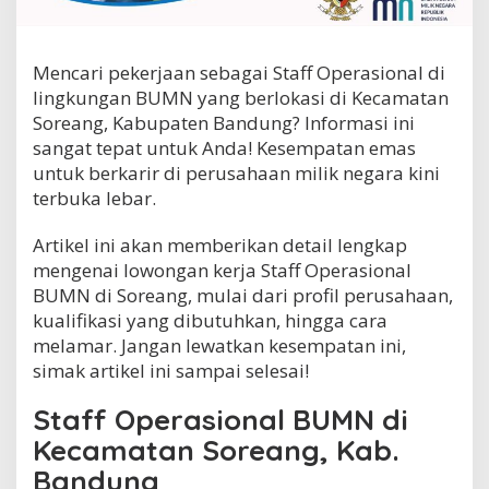
r
a
s
Mencari pekerjaan sebagai Staff Operasional di
i
o
lingkungan BUMN yang berlokasi di Kecamatan
n
Soreang, Kabupaten Bandung? Informasi ini
a
sangat tepat untuk Anda! Kesempatan emas
l
B
untuk berkarir di perusahaan milik negara kini
U
terbuka lebar.
M
N
Artikel ini akan memberikan detail lengkap
d
mengenai lowongan kerja Staff Operasional
i
K
BUMN di Soreang, mulai dari profil perusahaan,
e
kualifikasi yang dibutuhkan, hingga cara
c
melamar. Jangan lewatkan kesempatan ini,
a
m
simak artikel ini sampai selesai!
a
t
Staff Operasional BUMN di
a
Kecamatan Soreang, Kab.
n
S
Bandung
o