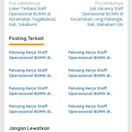
N
Pos sebelumnya
Pos berikutnya
Loker Terbaru Staff
Job Vacancy Staff
a
Operasional BUMN di
Operasional BUMN di
v
Kecamatan Tegalbuleud,
Kecamatan Long Pahangai,
Kab. Sukabumi
Kab. Mahakam Ulu
i
g
Posting Terkait
a
s
Peluang Kerja Staff
Peluang Kerja Staff
Operasional BUMN di
Operasional BUMN di
i
Kecamatan Slogohimo,
Kecamatan Mbulmu Yalma,
p
Kab. Wonogiri
Kab. Nduga
Peluang Kerja Staff
Peluang Kerja Staff
Operasional BUMN di
Operasional BUMN di
o
Kecamatan Panai Hilir, Kab.
Kecamatan Jatilawang,
s
Labuhanbatu
Kab. Banyumas
Peluang Kerja Staff
Peluang Kerja Staff
Operasional BUMN di
Operasional BUMN di
Kecamatan
Kecamatan Gunem, Kab.
Padangsidimpuan
Rembang
Peluang Kerja Staff
Peluang Kerja Staff
Hutaimbaru, Kota
Operasional BUMN di
Operasional BUMN di
Padangsidimpuan
Kecamatan Denpasar
Kecamatan Maratua, Kab.
Barat, Kota Denpasar
Berau
Jangan Lewatkan