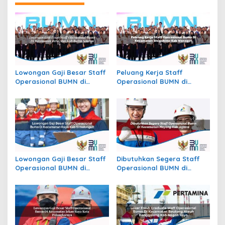
Lowongan Gaji Besar Staff
Peluang Kerja Staff
Operasional BUMN di
Operasional BUMN di
Kecamatan Batu Atas, Kab.
Kecamatan Slogohimo,
Buton Selatan
Kab. Wonogiri
Lowongan Gaji Besar Staff
Dibutuhkan Segera Staff
Operasional BUMN di
Operasional BUMN di
Kecamatan Raya, Kab.
Kecamatan Mayong, Kab.
Simalungun
Jepara