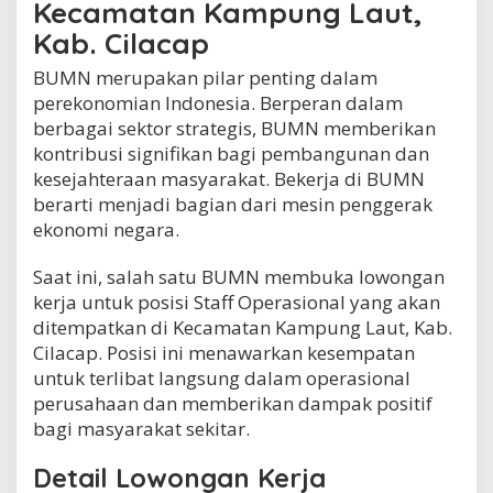
Kecamatan Kampung Laut,
m
p
Kab. Cilacap
u
n
BUMN merupakan pilar penting dalam
g
perekonomian Indonesia. Berperan dalam
L
berbagai sektor strategis, BUMN memberikan
a
kontribusi signifikan bagi pembangunan dan
u
t
kesejahteraan masyarakat. Bekerja di BUMN
,
berarti menjadi bagian dari mesin penggerak
K
ekonomi negara.
a
b
.
Saat ini, salah satu BUMN membuka lowongan
C
kerja untuk posisi Staff Operasional yang akan
i
ditempatkan di Kecamatan Kampung Laut, Kab.
l
Cilacap. Posisi ini menawarkan kesempatan
a
c
untuk terlibat langsung dalam operasional
a
perusahaan dan memberikan dampak positif
p
bagi masyarakat sekitar.
Detail Lowongan Kerja