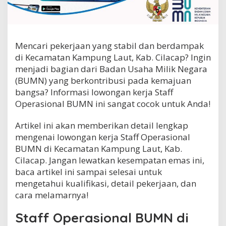
r
a
s
i
o
Mencari pekerjaan yang stabil dan berdampak
n
di Kecamatan Kampung Laut, Kab. Cilacap? Ingin
a
menjadi bagian dari Badan Usaha Milik Negara
l
B
(BUMN) yang berkontribusi pada kemajuan
U
bangsa? Informasi lowongan kerja Staff
M
Operasional BUMN ini sangat cocok untuk Anda!
N
d
i
Artikel ini akan memberikan detail lengkap
K
mengenai lowongan kerja Staff Operasional
e
BUMN di Kecamatan Kampung Laut, Kab.
c
Cilacap. Jangan lewatkan kesempatan emas ini,
a
m
baca artikel ini sampai selesai untuk
a
mengetahui kualifikasi, detail pekerjaan, dan
t
cara melamarnya!
a
n
Staff Operasional BUMN di
K
a