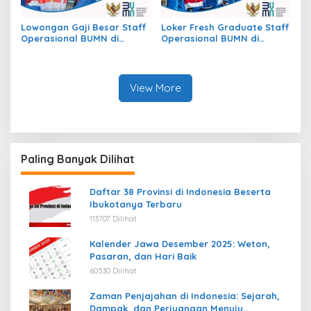
Lowongan Gaji Besar Staff
Loker Fresh Graduate Staff
Operasional BUMN di
Operasional BUMN di
Kecamatan Jekan Raya,
Kecamatan Beutong Ateuh
Kota Palangkaraya
Banggalang, Kab. Nagan
Raya
View More
Paling Banyak Dilihat
Daftar 38 Provinsi di Indonesia Beserta
Ibukotanya Terbaru
113707 Dilihat
Kalender Jawa Desember 2025: Weton,
Pasaran, dan Hari Baik
60530 Dilihat
Zaman Penjajahan di Indonesia: Sejarah,
Dampak, dan Perjuangan Menuju