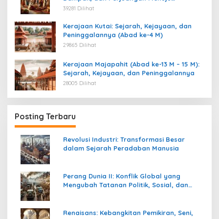
Kemerdekaan
39281 Dilihat
Kerajaan Kutai: Sejarah, Kejayaan, dan
Peninggalannya (Abad ke-4 M)
29865 Dilihat
Kerajaan Majapahit (Abad ke-13 M – 15 M):
Sejarah, Kejayaan, dan Peninggalannya
28005 Dilihat
Posting Terbaru
Revolusi Industri: Transformasi Besar
dalam Sejarah Peradaban Manusia
Perang Dunia II: Konflik Global yang
Mengubah Tatanan Politik, Sosial, dan
Peradaban Dunia
Renaisans: Kebangkitan Pemikiran, Seni,