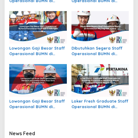
Operasional BUMN di
Operasional BUMN di
Kecamatan Batu Atas, Kab.
Kecamatan Slogohimo,
Buton Selatan
Kab. Wonogiri
Lowongan Gaji Besar Staff
Dibutuhkan Segera Staff
Operasional BUMN di
Operasional BUMN di
Kecamatan Raya, Kab.
Kecamatan Mayong, Kab.
Simalungun
Jepara
Lowongan Gaji Besar Staff
Loker Fresh Graduate Staff
Operasional BUMN di
Operasional BUMN di
Kecamatan Jekan Raya,
Kecamatan Beutong Ateuh
Kota Palangkaraya
Banggalang, Kab. Nagan
Raya
News Feed