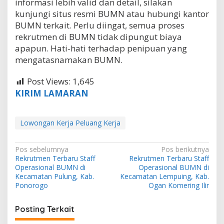
informasi lebih valid dan detail, silakan
kunjungi situs resmi BUMN atau hubungi kantor
BUMN terkait. Perlu diingat, semua proses
rekrutmen di BUMN tidak dipungut biaya
apapun. Hati-hati terhadap penipuan yang
mengatasnamakan BUMN.
Post Views:
1,645
KIRIM LAMARAN
Lowongan Kerja Peluang Kerja
N
Pos sebelumnya
Pos berikutnya
Rekrutmen Terbaru Staff
Rekrutmen Terbaru Staff
a
Operasional BUMN di
Operasional BUMN di
v
Kecamatan Pulung, Kab.
Kecamatan Lempuing, Kab.
Ponorogo
Ogan Komering Ilir
i
g
Posting Terkait
a