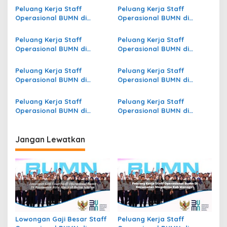
s
Peluang Kerja Staff
Peluang Kerja Staff
Operasional BUMN di
Operasional BUMN di
i
Kecamatan Slogohimo,
Kecamatan Mbulmu Yalma,
p
Kab. Wonogiri
Kab. Nduga
Peluang Kerja Staff
Peluang Kerja Staff
Operasional BUMN di
Operasional BUMN di
o
Kecamatan Panai Hilir, Kab.
Kecamatan Jatilawang,
s
Labuhanbatu
Kab. Banyumas
Peluang Kerja Staff
Peluang Kerja Staff
Operasional BUMN di
Operasional BUMN di
Kecamatan
Kecamatan Gunem, Kab.
Padangsidimpuan
Rembang
Peluang Kerja Staff
Peluang Kerja Staff
Hutaimbaru, Kota
Operasional BUMN di
Operasional BUMN di
Padangsidimpuan
Kecamatan Denpasar
Kecamatan Maratua, Kab.
Barat, Kota Denpasar
Berau
Jangan Lewatkan
Lowongan Gaji Besar Staff
Peluang Kerja Staff