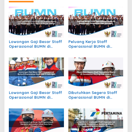
Lowongan Gaji Besar Staff
Peluang Kerja Staff
Operasional BUMN di
Operasional BUMN di
Kecamatan Batu Atas, Kab.
Kecamatan Slogohimo,
Buton Selatan
Kab. Wonogiri
Lowongan Gaji Besar Staff
Dibutuhkan Segera Staff
Operasional BUMN di
Operasional BUMN di
Kecamatan Raya, Kab.
Kecamatan Mayong, Kab.
Simalungun
Jepara