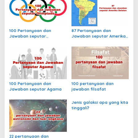
a
a
s
n
e
i
t
p
?
100 Pertanyaan dan
87 Pertanyaan dan
o
Jawaban seputar
Jawaban seputar Amerika
s
Olimpiade
Selatan
100 Pertanyaan dan
100 pertanyaan dan
Jawaban seputar Agama
jawaban filsafat
Jenis galaksi apa yang kita
tinggali?
22 pertanyaan dan