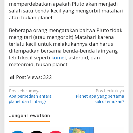
memperdebatkan apakah Pluto akan menjadi
b
e
salah satu benda kecil yang mengorbit matahari
r
atau bukan planet.
p
i
Beberapa orang mengatakan bahwa Pluto tidak
k
i
mengitari (atau mengorbit) Matahari karena
r
terlalu kecil untuk melakukannya dan harus
b
ditempatkan bersama benda-benda lain yang
a
lebih kecil seperti
komet
, asteroid, dan
h
w
meteoroid, bukan planet.
a
P
Post Views:
322
l
u
t
N
Pos sebelumnya
Pos berikutnya
o
Apa perbedaan antara
Planet apa yang pertama
a
b
planet dan bintang?
kali ditemukan?
u
v
k
i
Jangan Lewatkan
a
n
g
p
l