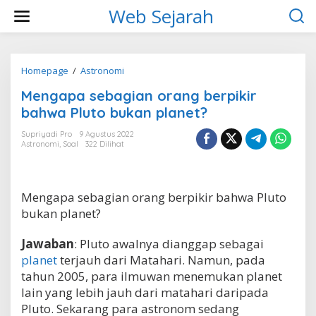
L
Web Sejarah
e
w
a
t
i
Homepage
/
Astronomi
M
k
e
Mengapa sebagian orang berpikir
e
n
k
g
bahwa Pluto bukan planet?
o
a
n
p
Supriyadi Pro
9 Agustus 2022
t
Astronomi
,
Soal
322 Dilihat
a
e
s
n
e
b
Mengapa sebagian orang berpikir bahwa Pluto
a
g
bukan planet?
i
a
Jawaban
: Pluto awalnya dianggap sebagai
n
planet
terjauh dari Matahari. Namun, pada
o
r
tahun 2005, para ilmuwan menemukan planet
a
lain yang lebih jauh dari matahari daripada
n
Pluto. Sekarang para astronom sedang
g