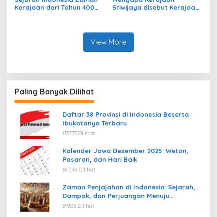
Kerajaan dari Tahun 400
Sriwijaya disebut Kerajaan
sampai Tahun 700
Maritim?
View More
Paling Banyak Dilihat
Daftar 38 Provinsi di Indonesia Beserta
Ibukotanya Terbaru
113733 Dilihat
Kalender Jawa Desember 2025: Weton,
Pasaran, dan Hari Baik
60548 Dilihat
Zaman Penjajahan di Indonesia: Sejarah,
Dampak, dan Perjuangan Menuju
Kemerdekaan
39306 Dilihat