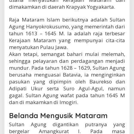
e
dimakamkan di daerah Krapyak Yogyakarta.
n
j
Raja Mataram Islam berikutnya adalah Sultan
a
d
Agung Hanyokrokusumo, yang memerintah dari
i
tahun 1613 – 1645 M. Ia adalah raja terbesar
4
Kerajaan Mataram yang mempunyai cita-cita
?
menyatukan Pulau Jawa.
Akan tetapi, semangat bahari mulai melemah,
sehingga pelayaran dan perdagangan menjadi
mundur. Pada tahun 1628 – 1629, Sultan Agung
berusaha menguasai Batavia, ia menginginkan
pasukan yang dipimpin oleh Baurekso dan
Adipati Ukur serta Suro Agul-Agul, namun
gagal. Sultan Agung wafat pada tahun 1645 M
dan di makamkan di Imogiri.
Belanda Mengusik Mataram
Sultan Agung digantikan putranya yang
bergelar Amangkurat I. Pada masa