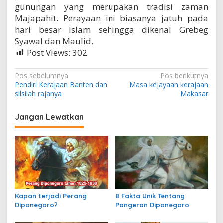
gunungan yang merupakan tradisi zaman
Majapahit. Perayaan ini biasanya jatuh pada
hari besar Islam sehingga dikenal Grebeg
Syawal dan Maulid.
Post Views:
302
N
Pos sebelumnya
Pos berikutnya
Pendiri Kerajaan Banten dan
Masa kejayaan kerajaan
a
silsilah rajanya
Makasar
v
i
Jangan Lewatkan
g
a
s
i
p
Kapan terjadi Perang
8 Fakta Unik Tentang
o
Diponegoro?
Pangeran Diponegoro
s