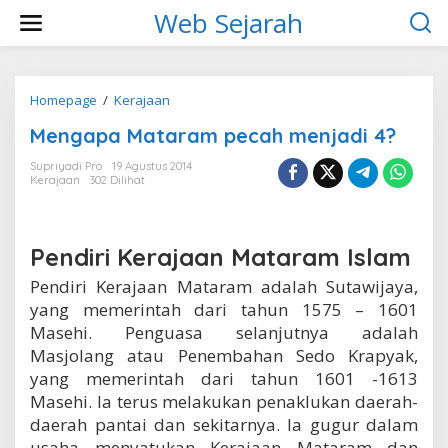
L
Web Sejarah
e
w
a
t
i
Homepage
/
Kerajaan
M
k
e
Mengapa Mataram pecah menjadi 4?
e
n
k
g
Supriyadi Pro
19 Agustus 2014
o
a
Kerajaan
302 Dilihat
n
p
t
a
e
M
n
a
Pendiri Kerajaan Mataram Islam
t
a
Pendiri Kerajaan Mataram adalah Sutawijaya,
r
yang memerintah dari tahun 1575 – 1601
a
Masehi. Penguasa selanjutnya adalah
m
p
Masjolang atau Penembahan Sedo Krapyak,
e
yang memerintah dari tahun 1601 -1613
c
Masehi. Ia terus melakukan penaklukan daerah-
a
daerah pantai dan sekitarnya. Ia gugur dalam
h
m
usaha menyatukan Kerajaan Mataram dan