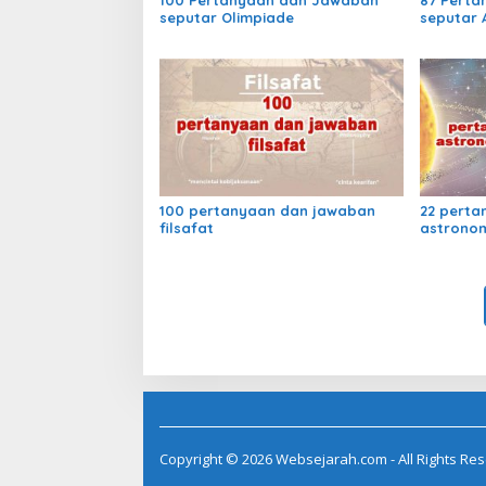
seputar Olimpiade
seputar 
100 pertanyaan dan jawaban
22 perta
filsafat
astronom
Copyright © 2026 Websejarah.com - All Rights Re