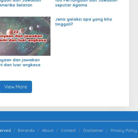
Amerika Selatan
seputar Agama
Jenis galaksi apa yang kita
tinggali?
nyaan dan jawaban
i dan luar angkasa
View More
served
Beranda
About
Contact
Disclaimer
Privacy Policy