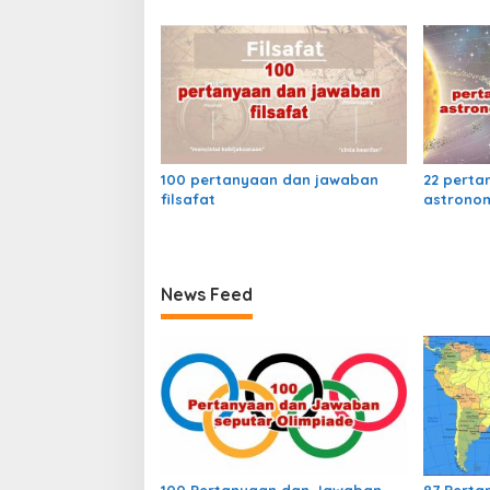
s
100 pertanyaan dan jawaban
22 perta
filsafat
astronom
News Feed
100 Pertanyaan dan Jawaban
87 Pert