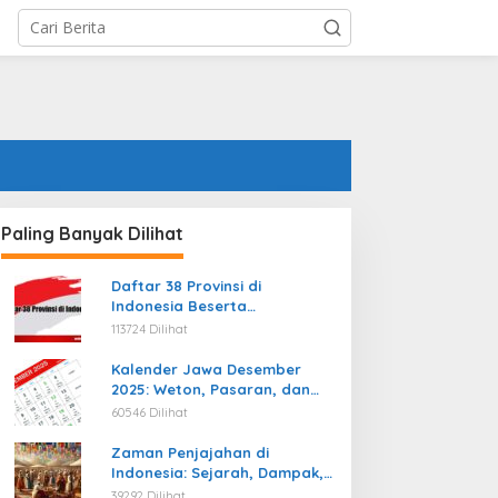
Paling Banyak Dilihat
Daftar 38 Provinsi di
Indonesia Beserta
Ibukotanya Terbaru
113724 Dilihat
Kalender Jawa Desember
2025: Weton, Pasaran, dan
Hari Baik
60546 Dilihat
Zaman Penjajahan di
Indonesia: Sejarah, Dampak,
dan Perjuangan Menuju
39292 Dilihat