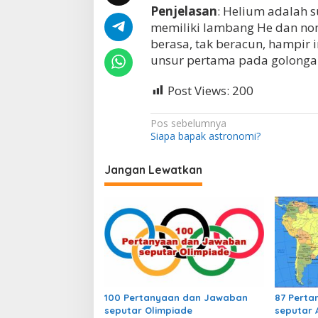
Penjelasan
: Helium adalah s
i
d
memiliki lambang He dan nom
a
berasa, tak beracun, hampir
r
unsur pertama pada golongan
i
g
a
Post Views:
200
s
h
N
Pos sebelumnya
i
Siapa bapak astronomi?
d
a
r
v
o
Jangan Lewatkan
g
i
e
g
n
d
a
a
n
s
i
p
100 Pertanyaan dan Jawaban
87 Pert
o
seputar Olimpiade
seputar 