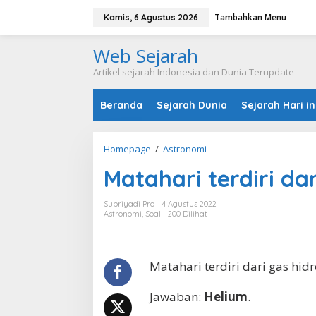
L
Tambahkan Menu
e
Kamis, 6 Agustus 2026
w
a
Web Sejarah
t
i
Artikel sejarah Indonesia dan Dunia Terupdate
k
e
Beranda
Sejarah Dunia
Sejarah Hari in
k
o
n
t
Homepage
/
Astronomi
M
e
a
n
Matahari terdiri da
t
a
h
Supriyadi Pro
4 Agustus 2022
a
Astronomi
,
Soal
200 Dilihat
r
i
t
e
Matahari terdiri dari gas hi
r
d
Jawaban:
Helium
.
i
r