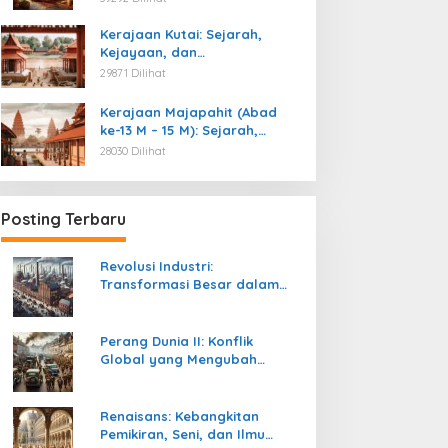
Kemerdekaan
Kerajaan Kutai: Sejarah,
Kejayaan, dan
Peninggalannya (Abad ke-4
29871 Dilihat
M)
Kerajaan Majapahit (Abad
ke-13 M – 15 M): Sejarah,
Kejayaan, dan
28030 Dilihat
Peninggalannya
Posting Terbaru
Revolusi Industri:
Transformasi Besar dalam
Sejarah Peradaban Manusia
Perang Dunia II: Konflik
Global yang Mengubah
Tatanan Politik, Sosial, dan
Peradaban Dunia
Renaisans: Kebangkitan
Pemikiran, Seni, dan Ilmu