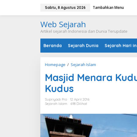
L
Tambahkan Menu
e
Sabtu, 8 Agustus 2026
w
a
Web Sejarah
t
i
Artikel sejarah Indonesia dan Dunia Terupdate
k
e
Beranda
Sejarah Dunia
Sejarah Hari in
k
o
n
t
Homepage
/
Sejarah Islam
M
e
a
n
Masjid Menara Kudu
s
j
Kudus
i
d
M
Supriyadi Pro
12 April 2016
e
Sejarah Islam
698 Dilihat
n
a
r
a
K
u