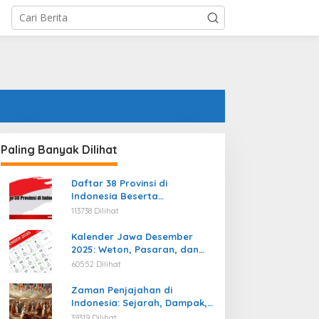
Paling Banyak Dilihat
Daftar 38 Provinsi di
Indonesia Beserta
Ibukotanya Terbaru
113738 Dilihat
Kalender Jawa Desember
2025: Weton, Pasaran, dan
Hari Baik
60552 Dilihat
Zaman Penjajahan di
Indonesia: Sejarah, Dampak,
dan Perjuangan Menuju
39319 Dilihat