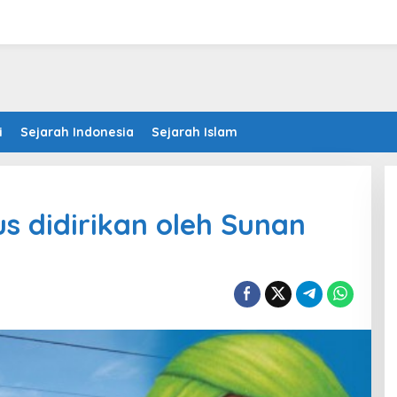
i
Sejarah Indonesia
Sejarah Islam
s didirikan oleh Sunan