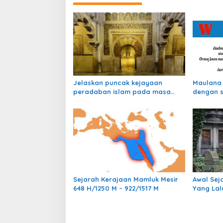
i
g
a
s
i
p
Jelaskan puncak kejayaan
Maulana 
o
peradaban islam pada masa
dengan s
s
khilafah Bani Abbasiyyah!
karena b
Sejarah Kerajaan Mamluk Mesir
Awal Sej
648 H/1250 M – 922/1517 M
Yang Lal