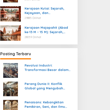
Kemerdekaan
Kerajaan Kutai: Sejarah,
Kejayaan, dan
Peninggalannya (Abad ke-4
29885 Dilihat
M)
Kerajaan Majapahit (Abad
ke-13 M – 15 M): Sejarah,
Kejayaan, dan
28059 Dilihat
Peninggalannya
Posting Terbaru
Revolusi Industri:
Transformasi Besar dalam
Sejarah Peradaban Manusia
Perang Dunia II: Konflik
Global yang Mengubah
Tatanan Politik, Sosial, dan
Peradaban Dunia
Renaisans: Kebangkitan
Pemikiran, Seni, dan Ilmu