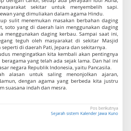
ip dengan candi, setiap ada perayaan Idul Adha,
syarakat sekitar untuk menyembelih sapi.
hewan yang dimuliakan dalam agama Hindu.
ukup sulit menemukan masakan berbahan daging
it, soto yang di daerah lain menggunakan daging
nya menggunakan daging kerbau. Sampai saat ini,
egang teguh oleh masyarakat di sekitar Masjid
eperti di daerah Pati, Jepara dan sekitarnya.
dus mengingatkan kita kembali akan pentingnya
 beragama yang telah ada sejak lama. Dan hal ini
sar negara Republik Indonesia, yaitu Pancasila.
h alasan untuk saling menonjolkan ajaran,
amun, dengan agama yang berbeda kita justru
am suasana indah dan mesra.
Pos berikutnya
Sejarah sistem Kalender Jawa Kuno