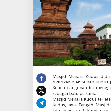
d
u
s
d
i
d
i
r
i
k
a
n
o
l
e
h
S
Masjid Menara Kudus didir
u
didirikan oleh Sunan Kudus 
n
Konon bangunan ini menggu
a
sebagai batu pertama.
n
K
Masjid Menara Kudus terlet
u
Kudus, Jawa Tengah. Masjid i
d
lain, mengapa? Karena ma
u