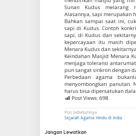
mendirikan masjid yang mir
Sunan Kudus melarang ma
Alasannya, sapi merupakan 
Bahkan sampai saat ini, c
sapi di Kudus. Contoh konkr
sapi, di Kudus dan sekitar
kepercayaan itu masih dip
Menara Kudus dan sekitarnya s
Keindahan Masjid Menara Ku
menjaga toleransi antarumat
pun sangat sinkron dengan da
Perbedaan agama bukanla
menyombongkan panutan. N
harus bisa dipersatukan dal
Post Views:
698
N
Pos sebelumnya
Sejarah Agama Hindu di India
a
v
Jangan Lewatkan