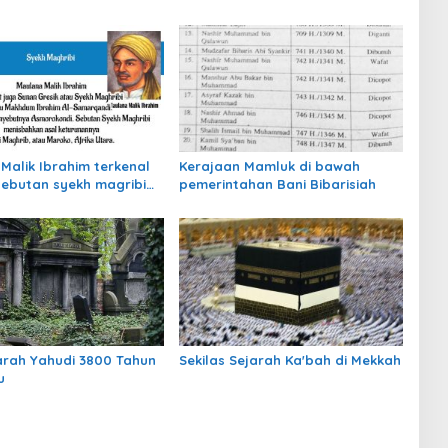
Malik Ibrahim terkenal
Kerajaan Mamluk di bawah
ebutan syekh magribi
pemerintahan Bani Bibarisiah
erasal dari negara…
arah Yahudi 3800 Tahun
Sekilas Sejarah Ka'bah di Mekkah
u