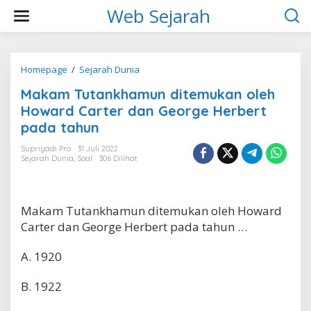
L
Web Sejarah
e
w
a
t
i
Homepage
/
Sejarah Dunia
M
k
a
Makam Tutankhamun ditemukan oleh
e
k
k
a
Howard Carter dan George Herbert
o
m
pada tahun
n
T
t
u
Supriyadi Pro
31 Juli 2022
e
t
Sejarah Dunia
,
Soal
306 Dilihat
n
a
n
k
h
Makam Tutankhamun ditemukan oleh Howard
a
Carter dan George Herbert pada tahun …
m
u
A. 1920
n
d
i
B. 1922
t
e