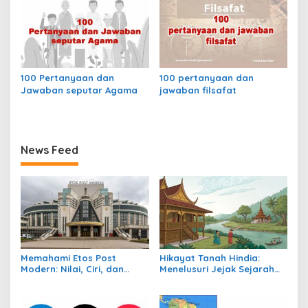
100 Pertanyaan dan
100 pertanyaan dan
Jawaban seputar Agama
jawaban filsafat
News Feed
Memahami Etos Post
Hikayat Tanah Hindia:
Modern: Nilai, Ciri, dan
Menelusuri Jejak Sejarah
Dampaknya dalam
Nusantara dalam Lintasan
Masyarakat Kontemporer
Waktu Kolonial