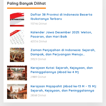
Paling Banyak Dilihat
Daftar 38 Provinsi di Indonesia Beserta
Ibukotanya Terbaru
113746 Dilihat
Kalender Jawa Desember 2025: Weton,
Pasaran, dan Hari Baik
60556 Dilihat
Zaman Penjajahan di Indonesia: Sejarah,
Dampak, dan Perjuangan Menuju
Kemerdekaan
39329 Dilihat
Kerajaan Kutai: Sejarah, Kejayaan, dan
Peninggalannya (Abad ke-4 M)
29889 Dilihat
Kerajaan Majapahit (Abad ke-13 M – 15 M):
Sejarah, Kejayaan, dan Peninggalannya
28068 Dilihat