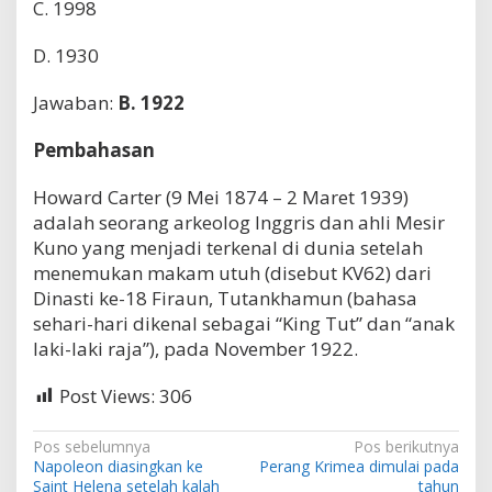
C. 1998
m
u
D. 1930
k
a
n
Jawaban:
B. 1922
o
l
Pembahasan
e
h
H
Howard Carter (9 Mei 1874 – 2 Maret 1939)
o
adalah seorang arkeolog Inggris dan ahli Mesir
w
Kuno yang menjadi terkenal di dunia setelah
a
menemukan makam utuh (disebut KV62) dari
r
d
Dinasti ke-18 Firaun, Tutankhamun (bahasa
C
sehari-hari dikenal sebagai “King Tut” dan “anak
a
laki-laki raja”), pada November 1922.
r
t
e
Post Views:
306
r
d
N
Pos sebelumnya
Pos berikutnya
a
Napoleon diasingkan ke
Perang Krimea dimulai pada
n
a
Saint Helena setelah kalah
tahun
G