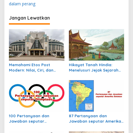
v
dalam perang
e
o
i
r
Jangan Lewatkan
g
g
e
a
H
e
s
r
i
b
e
p
r
o
t
Memahami Etos Post
Hikayat Tanah Hindia:
p
s
Modern: Nilai, Ciri, dan
Menelusuri Jejak Sejarah
a
Dampaknya dalam
Nusantara dalam Lintasan
d
Masyarakat Kontemporer
Waktu Kolonial
a
t
a
h
u
n
100 Pertanyaan dan
87 Pertanyaan dan
Jawaban seputar
Jawaban seputar Amerika
Olimpiade
Selatan