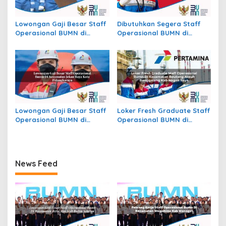
Lowongan Gaji Besar Staff
Dibutuhkan Segera Staff
Operasional BUMN di
Operasional BUMN di
Kecamatan Raya, Kab.
Kecamatan Mayong, Kab.
Simalungun
Jepara
Lowongan Gaji Besar Staff
Loker Fresh Graduate Staff
Operasional BUMN di
Operasional BUMN di
Kecamatan Jekan Raya,
Kecamatan Beutong Ateuh
Kota Palangkaraya
Banggalang, Kab. Nagan
Raya
News Feed