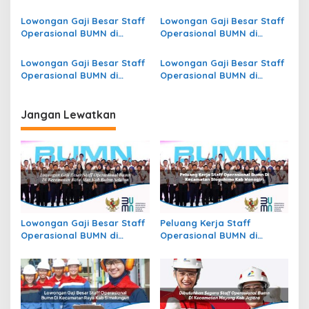
Kecamatan Jekan Raya,
Kecamatan Pasangkayu,
s
Kota Palangkaraya
Kab. Pasangkayu
Lowongan Gaji Besar Staff
Lowongan Gaji Besar Staff
Operasional BUMN di
Operasional BUMN di
Kecamatan Landu Leko,
Kecamatan Abad Selatan,
Kab. Rote Ndao
Kab. Alor
Lowongan Gaji Besar Staff
Lowongan Gaji Besar Staff
Operasional BUMN di
Operasional BUMN di
Kecamatan Sikap Dalam,
Kecamatan Lempuing
Kab. Empat Lawang
Jaya, Kab. Ogan Komering
Ilir
Jangan Lewatkan
Lowongan Gaji Besar Staff
Peluang Kerja Staff
Operasional BUMN di
Operasional BUMN di
Kecamatan Batu Atas, Kab.
Kecamatan Slogohimo,
Buton Selatan
Kab. Wonogiri