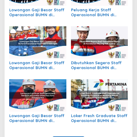
Lowongan Gaji Besar Staff
Peluang Kerja Staff
Operasional BUMN di
Operasional BUMN di
Kecamatan Batu Atas, Kab.
Kecamatan Slogohimo,
Buton Selatan
Kab. Wonogiri
Lowongan Gaji Besar Staff
Dibutuhkan Segera Staff
Operasional BUMN di
Operasional BUMN di
Kecamatan Raya, Kab.
Kecamatan Mayong, Kab.
Simalungun
Jepara
Lowongan Gaji Besar Staff
Loker Fresh Graduate Staff
Operasional BUMN di
Operasional BUMN di
Kecamatan Jekan Raya,
Kecamatan Beutong Ateuh
Kota Palangkaraya
Banggalang, Kab. Nagan
Raya