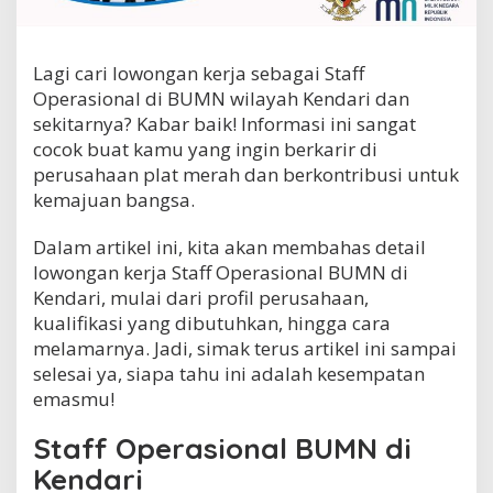
f
f
O
Lagi cari lowongan kerja sebagai Staff
p
e
Operasional di BUMN wilayah Kendari dan
r
sekitarnya? Kabar baik! Informasi ini sangat
a
cocok buat kamu yang ingin berkarir di
s
i
perusahaan plat merah dan berkontribusi untuk
o
kemajuan bangsa.
n
a
Dalam artikel ini, kita akan membahas detail
l
lowongan kerja Staff Operasional BUMN di
B
U
Kendari, mulai dari profil perusahaan,
M
kualifikasi yang dibutuhkan, hingga cara
N
melamarnya. Jadi, simak terus artikel ini sampai
d
i
selesai ya, siapa tahu ini adalah kesempatan
K
emasmu!
e
n
Staff Operasional BUMN di
d
a
Kendari
r