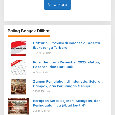
View More
Paling Banyak Dilihat
Daftar 38 Provinsi di Indonesia Beserta
Ibukotanya Terbaru
113715 Dilihat
Kalender Jawa Desember 2025: Weton,
Pasaran, dan Hari Baik
60536 Dilihat
Zaman Penjajahan di Indonesia: Sejarah,
Dampak, dan Perjuangan Menuju
Kemerdekaan
39287 Dilihat
Kerajaan Kutai: Sejarah, Kejayaan, dan
Peninggalannya (Abad ke-4 M)
29866 Dilihat