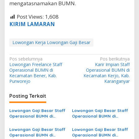
mengatasnamakan BUMN.
Post Views:
1,608
KIRIM LAMARAN
Lowongan Kerja Lowongan Gaji Besar
N
Pos sebelumnya
Pos berikutnya
Lowongan Freelance Staff
Karir Impian Staff
a
Operasional BUMN di
Operasional BUMN di
v
Kecamatan Bener, Kab.
Kecamatan Kerjo, Kab.
Purworejo
Karanganyar
i
g
Posting Terkait
a
s
Lowongan Gaji Besar Staff
Lowongan Gaji Besar Staff
Operasional BUMN di
Operasional BUMN di
i
Kecamatan Batu Atas, Kab.
Kecamatan Raya, Kab.
p
Buton Selatan
Simalungun
Lowongan Gaji Besar Staff
Lowongan Gaji Besar Staff
Operasional BUMN di
Operasional BUMN di
o