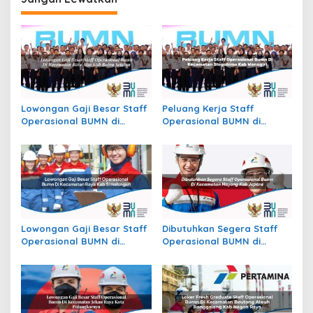
Lowongan Gaji Besar Staff
Peluang Kerja Staff
Operasional BUMN di
Operasional BUMN di
Kecamatan Batu Atas, Kab.
Kecamatan Slogohimo,
Buton Selatan
Kab. Wonogiri
Lowongan Gaji Besar Staff
Dibutuhkan Segera Staff
Operasional BUMN di
Operasional BUMN di
Kecamatan Raya, Kab.
Kecamatan Mayong, Kab.
Simalungun
Jepara