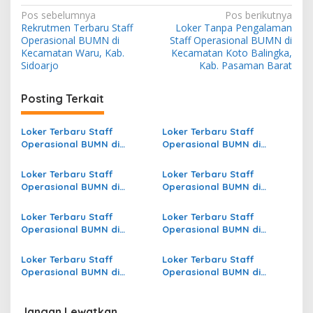
N
Pos sebelumnya
Pos berikutnya
Rekrutmen Terbaru Staff
Loker Tanpa Pengalaman
a
Operasional BUMN di
Staff Operasional BUMN di
v
Kecamatan Waru, Kab.
Kecamatan Koto Balingka,
Sidoarjo
Kab. Pasaman Barat
i
g
Posting Terkait
a
s
Loker Terbaru Staff
Loker Terbaru Staff
Operasional BUMN di
Operasional BUMN di
i
Kecamatan Lio Timur, Kab.
Kecamatan Tanah Pinoh
p
Ende
Barat, Kab. Melawi
Loker Terbaru Staff
Loker Terbaru Staff
Operasional BUMN di
Operasional BUMN di
o
Kecamatan Donri Donri,
Kecamatan Gunungsitoli
s
Kab. Soppeng
Alo’oa, Kota Gunungsitoli
Loker Terbaru Staff
Loker Terbaru Staff
Operasional BUMN di
Operasional BUMN di
Kecamatan Diwek, Kab.
Kecamatan
Jombang
Lalonggasumeeto, Kab.
Loker Terbaru Staff
Loker Terbaru Staff
Konawe
Operasional BUMN di
Operasional BUMN di
Kecamatan Angsana, Kab.
Kecamatan Sarmi, Kab.
Pandeglang
Sarmi
Jangan Lewatkan