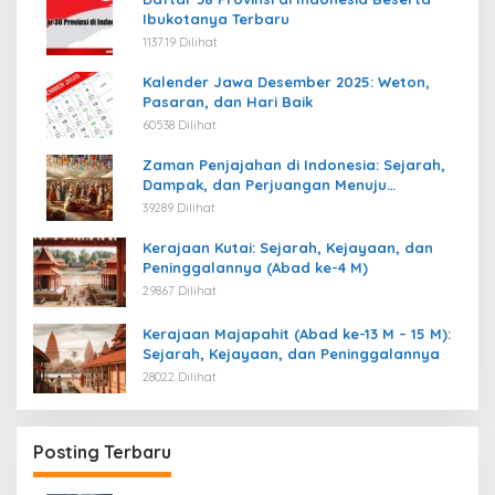
Ibukotanya Terbaru
113719 Dilihat
Kalender Jawa Desember 2025: Weton,
Pasaran, dan Hari Baik
60538 Dilihat
Zaman Penjajahan di Indonesia: Sejarah,
Dampak, dan Perjuangan Menuju
Kemerdekaan
39289 Dilihat
Kerajaan Kutai: Sejarah, Kejayaan, dan
Peninggalannya (Abad ke-4 M)
29867 Dilihat
Kerajaan Majapahit (Abad ke-13 M – 15 M):
Sejarah, Kejayaan, dan Peninggalannya
28022 Dilihat
Posting Terbaru