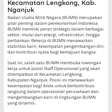
Kecamatan Lengkong, Kab.
n
Nganjuk
g
k
Badan Usaha Milik Negara (BUMN) merupakan
o
n
pilar penting dalam perekonomian Indonesia.
g
BUMN memiliki peran strategis dalam berbagai
,
sektor, mulai dari energi, infrastruktur, hingga
K
a
perbankan. Bekerja di BUMN menawarkan
b
stabilitas karir, kesempatan pengembangan diri,
.
dan kontribusi nyata bagi kemajuan bangsa.
N
g
a
Saat ini, salah satu BUMN membuka lowongan
n
kerja untuk posisi Staff Operasional yang akan
j
ditempatkan di Kecamatan Lengkong,
u
Kabupaten Nganjuk. Posisi ini menawarkan
k
kesempatan bagi Anda untuk berkontribusi
langsung dalam operasional perusahaan dan
mengembangkan karir di lingkungan BUMN
yang dinamis.