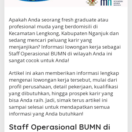
r
a
s
Apakah Anda seorang fresh graduate atau
i
o
profesional muda yang berdomisili di
n
Kecamatan Lengkong, Kabupaten Nganjuk dan
a
sedang mencari peluang karir yang
l
B
menjanjikan? Informasi lowongan kerja sebagai
U
Staff Operasional BUMN di wilayah Anda ini
M
sangat cocok untuk Anda!
N
d
Artikel ini akan memberikan informasi lengkap
i
K
mengenai lowongan kerja tersebut, mulai dari
e
profil perusahaan, detail pekerjaan, kualifikasi
c
yang dibutuhkan, hingga prospek karir yang
a
m
bisa Anda raih. Jadi, simak terus artikel ini
a
sampai selesai untuk mendapatkan semua
t
informasi yang Anda butuhkan!
a
n
Staff Operasional BUMN di
L
e