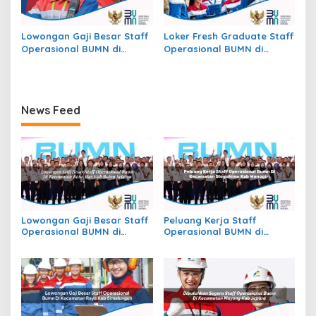
Lowongan Gaji Besar Staff
Loker Fresh Graduate Staff
Operasional BUMN di
Operasional BUMN di
Kecamatan Jekan Raya,
Kecamatan Beutong Ateuh
Kota Palangkaraya
Banggalang, Kab. Nagan
Raya
News Feed
Lowongan Gaji Besar Staff
Peluang Kerja Staff
Operasional BUMN di
Operasional BUMN di
Kecamatan Batu Atas, Kab.
Kecamatan Slogohimo,
Buton Selatan
Kab. Wonogiri