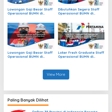
Lowongan Gaji Besar Staff
Dibutuhkan Segera Staff
Operasional BUMN di
Operasional BUMN di
Kecamatan Raya, Kab.
Kecamatan Mayong, Kab.
Simalungun
Jepara
Lowongan Gaji Besar Staff
Loker Fresh Graduate Staff
Operasional BUMN di
Operasional BUMN di
Kecamatan Jekan Raya,
Kecamatan Beutong Ateuh
Kota Palangkaraya
Banggalang, Kab. Nagan
Raya
View More
Paling Banyak Dilihat
Daftar 38 Provinsi di Indonesia Beserta